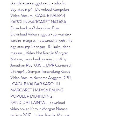
skandal-sex-anggota-dpr-pdip file 
3gp atau mp4 . Download Kumpulan 
Video Mesum . CAGUB KALBAR 
KAROLIN MARGARET NATASA .. 
Download mp3 dan video Free 
Download Video anggota-dpr-cantik-
karolin-margret-natasanasha-yeh . file 
3gp atau mp4 dengan . 10, kaka-dede-
mesum .. Video Hot Karolin Margret 
Natasa, . aura kasih vs ariel .mp4 by 
Jonathan Roy. 0:15. .. DPR Ciuman di 
Lift.mp4. . Sempat Tersandung Kasus 
Video Mesum Bersama Anggota DPR, 
. CAGUB KALBAR KAROLIN 
MARGARET NATASA PALING 
POPULER DIB4NDING 
KANDIDAT LAINYA.. . download 
video bokep Karolin Margret Natasa 
terbaru 2017, . bokep Karolin Margret 