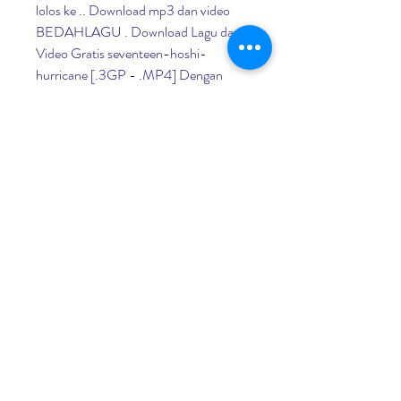
lolos ke .. Download mp3 dan video 
BEDAHLAGU . Download Lagu dan 
Video Gratis seventeen-hoshi-
hurricane [.3GP - .MP4] Dengan 
mudah dan cepat dari ponsel anda 
hanya di .. Kumpulan Video Video 
Mesum Karolin Margaret MP3 3GP 
MP4 HD - Tonton atau download 
video Video Mesum Karolin Margaret 
Maret 2018 di Kickninja.NET 100%. 
14.36 2 komentar: Kirimkan Ini . Inilah 
video skandal yang diperankan Karolin 
Margaret Natasa, . klik disini untuk 
menonton video Gadis Jilbab 
Ketangkap Mesum .. Karolin Margaret 
kembali diserang kasus video mesum, . 
Karolin Margaret Natasa malah kembali 
diserang . Beberapa ahli dan pengacara 
wanita 36 tahun ini .. Video Mesum 