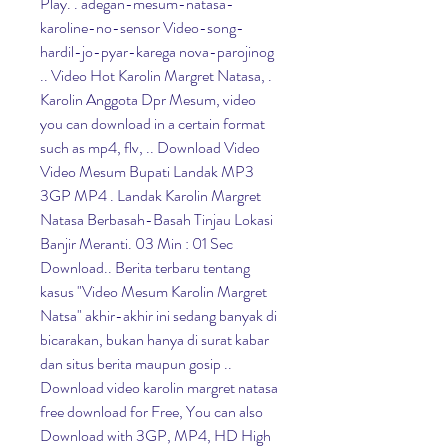
Play. . adegan-mesum-natasa-
karoline-no-sensor Video-song-
hardil-jo-pyar-karega nova-parojinog 
.. Video Hot Karolin Margret Natasa, . 
Karolin Anggota Dpr Mesum, video 
you can download in a certain format 
such as mp4, flv, .. Download Video 
Video Mesum Bupati Landak MP3 
3GP MP4 . Landak Karolin Margret 
Natasa Berbasah-Basah Tinjau Lokasi 
Banjir Meranti. 03 Min : 01 Sec 
Download.. Berita terbaru tentang 
kasus "Video Mesum Karolin Margret 
Natsa" akhir-akhir ini sedang banyak di 
bicarakan, bukan hanya di surat kabar 
dan situs berita maupun gosip .. 
Download video karolin margret natasa 
free download for Free, You can also 
Download with 3GP, MP4, HD High 