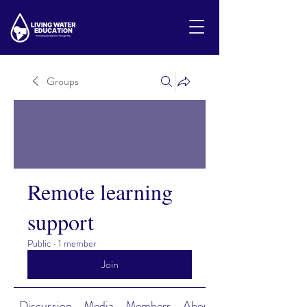
Groups
Remote learning
support
Public
·
1 member
Join
Discussion
Media
Members
About