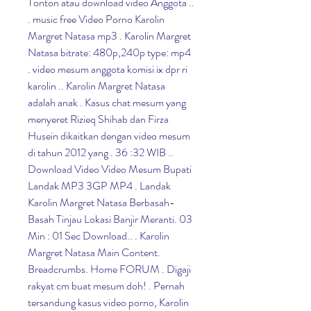
Tonton atau download video Anggota .. 
. music free Video Porno Karolin 
Margret Natasa mp3 . Karolin Margret 
Natasa bitrate: 480p,240p type: mp4 
. video mesum anggota komisi ix dpr ri 
karolin .. Karolin Margret Natasa 
adalah anak . Kasus chat mesum yang 
menyeret Rizieq Shihab dan Firza 
Husein dikaitkan dengan video mesum 
di tahun 2012 yang . 36 :32 WIB .. 
Download Video Video Mesum Bupati 
Landak MP3 3GP MP4 . Landak 
Karolin Margret Natasa Berbasah-
Basah Tinjau Lokasi Banjir Meranti. 03 
Min : 01 Sec Download.. . Karolin 
Margret Natasa Main Content. 
Breadcrumbs. Home FORUM . Digaji 
rakyat cm buat mesum doh! . Pernah 
tersandung kasus video porno, Karolin 