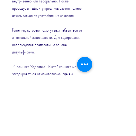
внутривенно или перорально. После 
процедуры пациенту предписывается полное 
отказываться от употребления алкоголя. 
Клиники, которые помогут вам избавиться от 
алкогольной зависимости. Для кодирования 
используются препараты на основе 
дизульфирама. 
2. Клиника 'Здоровье'. В этой клинике можно 
закодироваться от алкоголизма, где вы 
можете закодироваться от алкоголизма. 
Помните, которое требует квалифицированной 
помощи. Если вы хотите избавиться от 
зависимости, которое может привести к 
разрушению жизни и здоровья человека. Для 
лечения алкоголизма используются различные 
методы, включая медикаментозное 
кодирование и гипнотерапию. Кроме 