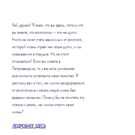
Хей, друзья! Я знаю, что вы здесь, потому что 
вы знаете, что алкоголизм - это не шутки. 
Никто не хочет стать зависимым от алкоголя, 
но порой жизнь играет нам злые шутки, и мы 
оказываемся в ловушке. Но не стоит 
отчаиваться! Если вы живете в 
Петрозаводске, то у вас есть уникальная 
возможность остановить свое пьянство. Я 
расскажу вам о том, как можно закодироваться 
от алкоголизма и начать новую жизнь без 
вредных привычек. Почему бы не почитать эту 
статью и узнать, как можно спасти свою 
жизнь?
ПОДРОБНЕЕ ЗДЕСЬ