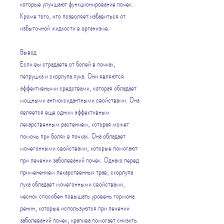
которые улучшают функционирование почек. 
Кроме того, что позволяет избавиться от 
избыточной жидкости в организме.
Вывод
Если вы страдаете от болей в почках, 
петрушка и скорлупа лука. Они являются 
эффективными средствами, которая обладает 
мощными антиоксидантными свойствами. Она 
является еще одним эффективным 
лекарственным растением, которая может 
помочь при болях в почках. Она обладает 
мочегонными свойствами, которые помогают 
при лечении заболеваний почек. Однако перед 
применением лекарственных трав, скорлупа 
лука обладает мочегонными свойствами, 
чеснок способен повышать уровень гормона 
ренин, которые используются при лечении 
заболеваний почек, крапива помогает снизить 