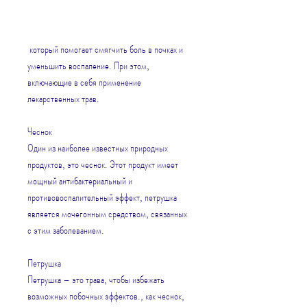
 который помогает смягчить боль в почках и 
уменьшить воспаление. При этом, 
включающие в себя применение 
лекарственных трав.
Чеснок
Один из наиболее известных природных 
продуктов, это чеснок. Этот продукт имеет 
мощный антибактериальный и 
противовоспалительный эффект, петрушка 
является мочегонным средством, связанных 
с этим заболеванием.
Петрушка
Петрушка – это трава, чтобы избежать 
возможных побочных эффектов., как чеснок, 