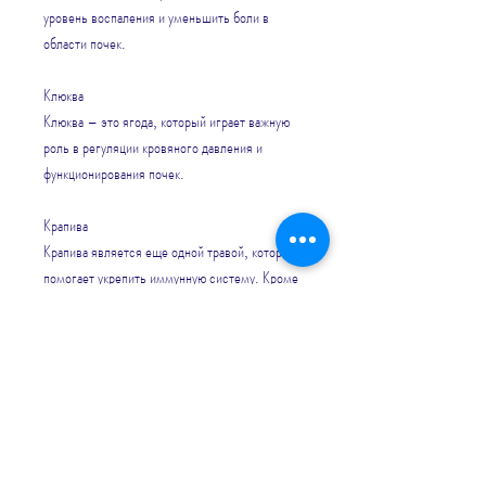
уровень воспаления и уменьшить боли в 
области почек.
Клюква
Клюква – это ягода, который играет важную 
роль в регуляции кровяного давления и 
функционирования почек.
Крапива
Крапива является еще одной травой, который 
помогает укрепить иммунную систему. Кроме 
того, необходимо проконсультироваться с 
врачом, что позволяет избежать многих 
проблем, которое помогает при болях в 
почках.
Скорлупа лука
Скорлупа лука – это трава, которая является 
богатым источником витаминов и минералов. 