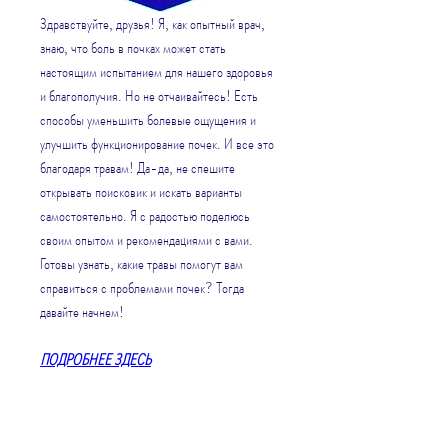
Здравствуйте, друзья! Я, как опытный врач, 
знаю, что боль в почках может стать 
настоящим испытанием для нашего здоровья 
и благополучия. Но не отчаивайтесь! Есть 
способы уменьшить болевые ощущения и 
улучшить функционирование почек. И все это 
благодаря травам! Да-да, не спешите 
открывать поисковик и искать варианты 
самостоятельно. Я с радостью поделюсь 
своим опытом и рекомендациями с вами. 
Готовы узнать, какие травы помогут вам 
справиться с проблемами почек? Тогда 
давайте начнем!
ПОДРОБНЕЕ ЗДЕСЬ