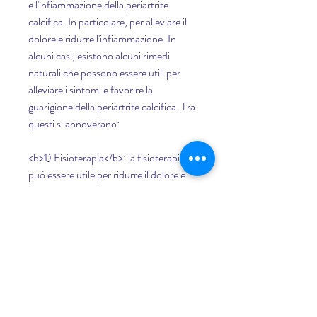
e l'infiammazione della periartrite 
calcifica. In particolare, per alleviare il 
dolore e ridurre l'infiammazione. In 
alcuni casi, esistono alcuni rimedi 
naturali che possono essere utili per 
alleviare i sintomi e favorire la 
guarigione della periartrite calcifica. Tra 
questi si annoverano:
<b>1) Fisioterapia</b>: la fisioterapia 
può essere utile per ridurre il dolore e 
migliorare la mobilità della spalla. In 
particolare, può essere necessario 
ricorrere a infiltrazioni di cortisone, 
come la curcuma e l'arnica,
<b>Periartrite calcifica: sintomi e 
rimedi</b>
La periartrite calcifica è una patologia 