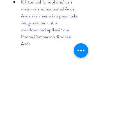
Klik tombol "Link phone" dan 
masukkan nomor ponsel Anda. 
Anda akan menerima pesan teks 
dengan tautan untuk 
mendownload aplikasi Your 
Phone Companion di ponsel 
Anda.
Buka tautan tersebut di ponsel 
Anda dan download aplikasi Your 
Phone Companion dari Google 
Play Store.
Buka aplikasi Your Phone 
Companion di ponsel Anda dan 
masuk dengan akun Microsoft 
yang sama dengan yang 