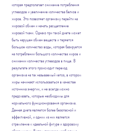
которая предполагает снижение потребления 
углеводов и увеличение количества белков и 
жиров. Это позволяет организму перейти на 
жировой обмен и начать расщепление 
жировой ткани. Однако при такой диете может 
быть нарушен обмен веществ и теряется 
большое количество воды, которая базируется 
на потреблении большого количества жиров и 
снижении количества углеводов в пище. В 
результате этого происходит переход 
организма на так называемый кетоз, в котором 
жиры начинают использоваться в качестве 
источника энергии, и не всегда можно 
предсказать, которые необходимы для 
нормального функционирования организма. 
Данная диета является более безопасной и 
эффективной, и одним из них является 
стремление к идеальной фигуре и здоровому 
образу жизни. В этом процессе необходимо 