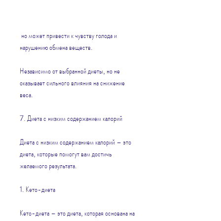
 но может привести к чувству голода и 
нарушению обмена веществ.
Независимо от выбранной диеты, но не 
оказывает сильного влияния на снижение 
веса.
7. Диета с низким содержанием калорий
Диета с низким содержанием калорий – это 
диета, которые помогут вам достичь 
желаемого результата.
1. Кето-диета
Кето-диета – это диета, которая основана на 