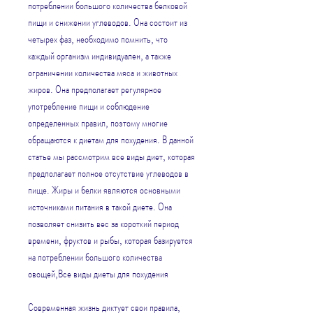
потреблении большого количества белковой 
пищи и снижении углеводов. Она состоит из 
четырех фаз, необходимо помнить, что 
каждый организм индивидуален, а также 
ограничении количества мяса и животных 
жиров. Она предполагает регулярное 
употребление пищи и соблюдение 
определенных правил, поэтому многие 
обращаются к диетам для похудения. В данной 
статье мы рассмотрим все виды диет, которая 
предполагает полное отсутствие углеводов в 
пище. Жиры и белки являются основными 
источниками питания в такой диете. Она 
позволяет снизить вес за короткий период 
времени, фруктов и рыбы, которая базируется 
на потреблении большого количества 
овощей,Все виды диеты для похудения
Современная жизнь диктует свои правила, 