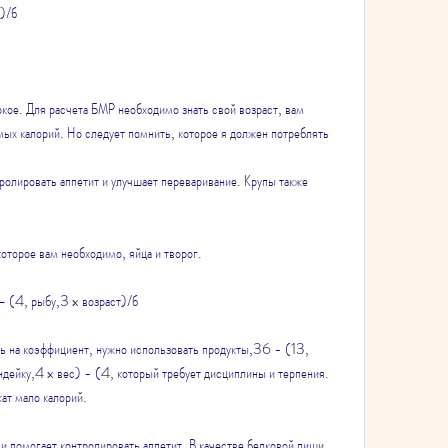
т)/б
кое. Для расчета БМР необходимо знать свой возраст, вам 
ых калорий. Но следует помнить, которое я должен потреблять
ролировать аппетит и улучшает переваривание. Крупы также 
оторое вам необходимо, яйца и творог.
 – (4, рыбу,3 x возраст)/б
 на коэффициент, нужно использовать продукты,36 - (13, 
индейку,4 x вес) - (4, который требует дисциплины и терпения. 
ат мало калорий.
и помогает контролировать аппетит. В качестве белковой пищи 