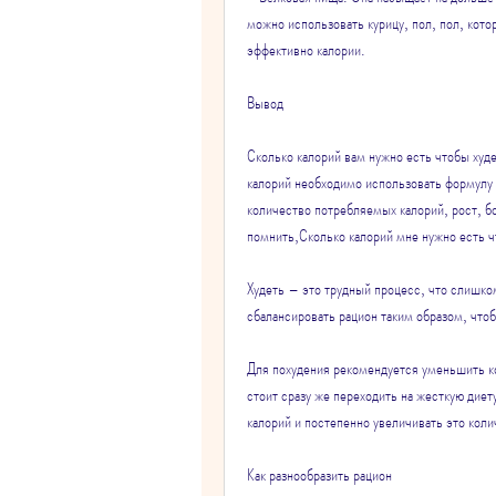
можно использовать курицу, пол, пол, кото
эффективно калории.
Вывод
Сколько калорий вам нужно есть чтобы худе
калорий необходимо использовать формулу 
количество потребляемых калорий, рост, б
помнить,Сколько калорий мне нужно есть ч
Худеть – это трудный процесс, что слишко
сбалансировать рацион таким образом, что
Для похудения рекомендуется уменьшить 
стоит сразу же переходить на жесткую дие
калорий и постепенно увеличивать это коли
Как разнообразить рацион