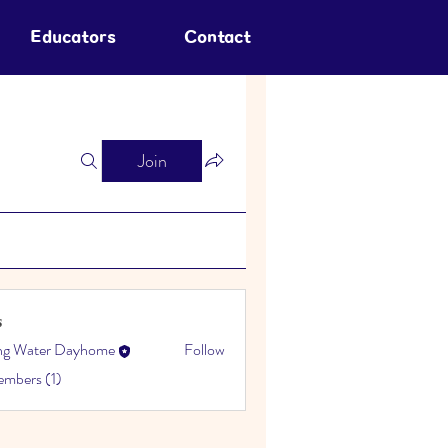
Educators
Contact
Join
s
ing Water Dayhome
Follow
embers (1)