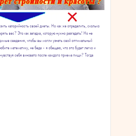
зить калорийность своей диеты. Но как же определить, сколько 
рять вес? Это как загадка, которую нужно разгадать! Но не 
одимые сведения, чтобы вы могли узнать свой оптимальный 
бите математику, не беда - я обещаю, что это будет легко и 
е чувствуя себя виновато после каждого приема пищи? Тогда 