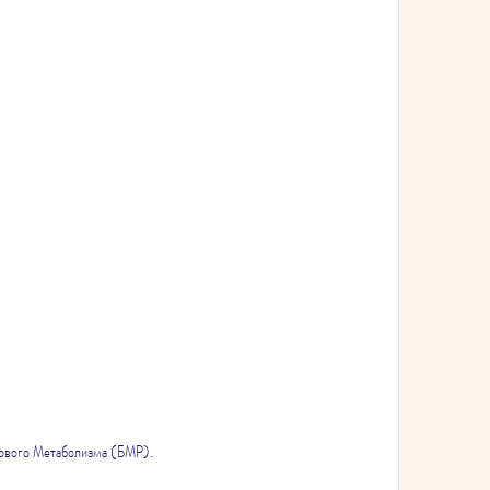
азового Метаболизма (БМР).