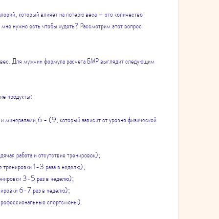
лорий, который влияет на потерю веса – это количество 
 мне нужно есть чтобы худеть? Рассмотрим этот вопрос 
и вес. Для мужчин формула расчета БМР выглядит следующим 
ие продукты:
и минералами,6 - (9, который зависит от уровня физической 
дячая работа и отсутствие тренировок);
е тренировки 1-3 раза в неделю);
енировки 3-5 раз в неделю);
нировки 6-7 раз в неделю);
(профессиональные спортсмены).