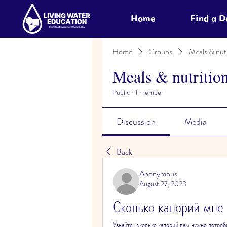
Home
Find a 
Home
Groups
Meals & nutr
Meals & nutritio
Public
·
1 member
Discussion
Media
Back
Anonymous
August 27, 2023
Сколько калорий мне 
Узнайте, сколько калорий вам нужно потреб