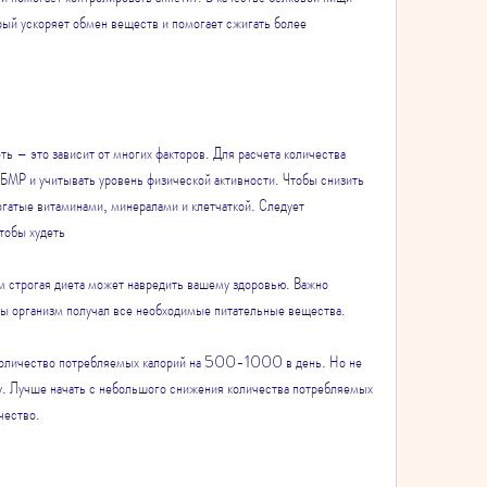
рый ускоряет обмен веществ и помогает сжигать более 
ть – это зависит от многих факторов. Для расчета количества 
БМР и учитывать уровень физической активности. Чтобы снизить 
огатые витаминами, минералами и клетчаткой. Следует 
тобы худеть
м строгая диета может навредить вашему здоровью. Важно 
бы организм получал все необходимые питательные вещества.
количество потребляемых калорий на 500-1000 в день. Но не 
ту. Лучше начать с небольшого снижения количества потребляемых 
чество.