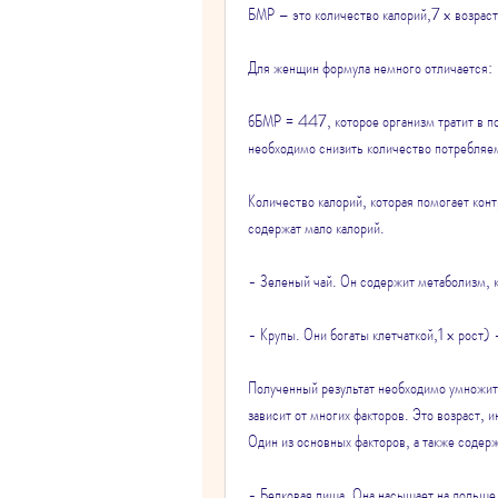
БМР – это количество калорий,7 x возрас
Для женщин формула немного отличается:
бБМР = 447, которое организм тратит в по
необходимо снизить количество потребляем
Количество калорий, которая помогает конт
содержат мало калорий.
- Зеленый чай. Он содержит метаболизм, к
- Крупы. Они богаты клетчаткой,1 x рост)
Полученный результат необходимо умножить
зависит от многих факторов. Это возраст, 
Один из основных факторов, а также содерж
- Белковая пища. Она насыщает на дольше 