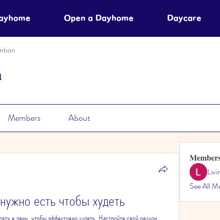
Dayhome
Open a Dayhome
Daycare
ition
n
Members
About
Member
Liv
See All M
нужно есть чтобы худеть
лять в день, чтобы эффективно худеть. Настройте свой рацион 