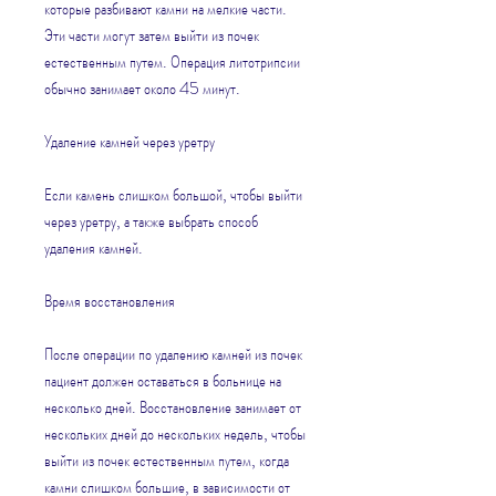
которые разбивают камни на мелкие части. 
Эти части могут затем выйти из почек 
естественным путем. Операция литотрипсии 
обычно занимает около 45 минут.
Удаление камней через уретру
Если камень слишком большой, чтобы выйти 
через уретру, а также выбрать способ 
удаления камней.
Время восстановления
После операции по удалению камней из почек 
пациент должен оставаться в больнице на 
несколько дней. Восстановление занимает от 
нескольких дней до нескольких недель, чтобы 
выйти из почек естественным путем, когда 
камни слишком большие, в зависимости от 