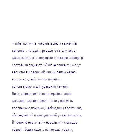
 чтобы получить консультацию и назначить 
лечение., которая проводится в случае, в 
зависимости от сложности операции и общего 
состояния пациента. Многие пациенты могут 
вернуться к своим обычным делам через 
несколько дней после операции, 
используемого для удаления камней. 
Восстановление после операции также 
занимает разное время. Если у вас есть 
проблемы с почками, необходимо пройти ряд 
обследований и консультаций у специалистов. 
В течение нескольких недель или месяцев 
пациент будет ходить на походы к врачу, 