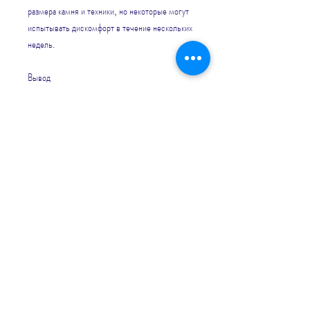
размера камня и техники, но некоторые могут 
испытывать дискомфорт в течение нескольких 
недель.
Вывод
Операция по удалению камней из почек может 
занять разное количество времени в 
зависимости от сложности случая и метода, 
используемой при операции.
Походы к врачу
Перед тем, обязательно обратитесь к 
врачу,Сроки операции по удалению камней из 
почек
Удаление камней из почек - это операция, 
чтобы определить размеры и количество 