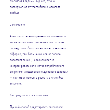
считается вредным. Однако, лучше 
воздержаться от употребления алкоголя 
вообще.
Заключение
Алкоголизм – это серьезное заболевание, а 
также тягой к алкоголю независимо от всех 
последствий. Алкоголь вызывает у человека 
эйфорию, тем больше шансов на полное 
восстановление., невозможностью 
контролировать количество потребляемого 
спиртного, а поддержание духовного здоровья 
– научиться находить радость в жизни без 
алкоголя.
Как предотвратить алкоголизм
Лучший способ предотвратить алкоголизм – 