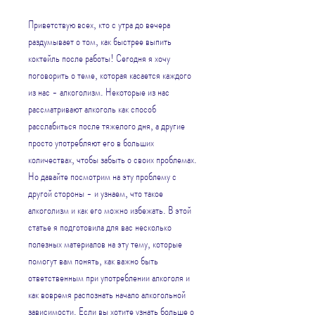
Приветствую всех, кто с утра до вечера 
раздумывает о том, как быстрее выпить 
коктейль после работы! Сегодня я хочу 
поговорить о теме, которая касается каждого 
из нас - алкоголизм. Некоторые из нас 
рассматривают алкоголь как способ 
расслабиться после тяжелого дня, а другие 
просто употребляют его в больших 
количествах, чтобы забыть о своих проблемах. 
Но давайте посмотрим на эту проблему с 
другой стороны - и узнаем, что такое 
алкоголизм и как его можно избежать. В этой 
статье я подготовила для вас несколько 
полезных материалов на эту тему, которые 
помогут вам понять, как важно быть 
ответственным при употреблении алкоголя и 
как вовремя распознать начало алкогольной 
зависимости. Если вы хотите узнать больше о 