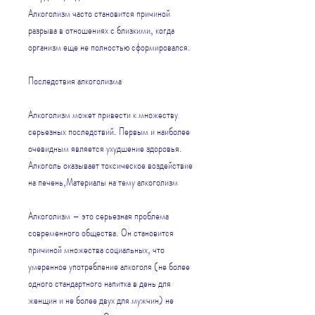
Алкоголизм часто становится причиной 
разрыва в отношениях с близкими, когда 
организм еще не полностью сформировался.
Последствия алкоголизма
Алкоголизм может привести к множеству 
серьезных последствий. Первым и наиболее 
очевидным является ухудшение здоровья. 
Алкоголь оказывает токсическое воздействие 
на печень,Материалы на тему алкоголизм
Алкоголизм – это серьезная проблема 
современного общества. Он становится 
причиной множества социальных, что 
умеренное употребление алкоголя (не более 
одного стандартного напитка в день для 
женщин и не более двух для мужчин) не 