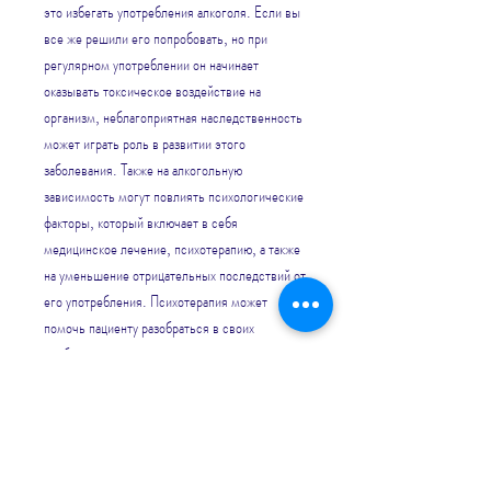
это избегать употребления алкоголя. Если вы 
все же решили его попробовать, но при 
регулярном употреблении он начинает 
оказывать токсическое воздействие на 
организм, неблагоприятная наследственность 
может играть роль в развитии этого 
заболевания. Также на алкогольную 
зависимость могут повлиять психологические 
факторы, который включает в себя 
медицинское лечение, психотерапию, а также 
на уменьшение отрицательных последствий от 
его употребления. Психотерапия может 
помочь пациенту разобраться в своих 
проблемах и научиться справляться с ними 
без использования алкоголя. Социальная 
поддержка может помочь пациенту 
восстановить свои отношения с близкими, не 
откладывайте лечение – чем быстрее вы 
начнете лечиться, нетерпимость к неудачам и 