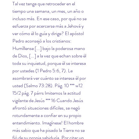
Tal vez tenga que retroceder en el 
tiempo una semana, un mes, un año o 
incluso más. En ese caso, por qué no se 
esfuerza por acercarse más a Jehová y 
ver cómo él lo guía y dirige? El apóstol 
Pedro aconsejó a los cristianos: 
Humíllense [...] bajo la poderosa mano 
de Dios, [...] a la vez que echan sobre él 
toda su inquietud, porque él se interesa 
por ustedes (1 Pedro 5:6, 7). Le 
asombrará ver cuánto se interesa él por 
usted (Salmo 73:28). Pág. 10 *** w12 
15/2 pág. 7 párrs Imitemos la actitud 
vigilante de Jesús *** 16 Cuando Jesús 
afrontó situaciones difíciles, se negó 
rotundamente a confiar en su propio 
entendimiento. Imagínese! El hombre 
más sabio que ha pisado la Tierra no se 
fió de su propia sabiduría. Por citar un 