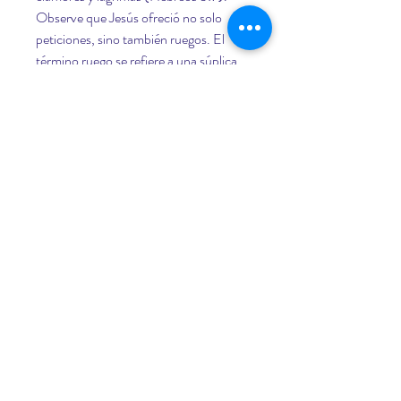
Observe que Jesús ofreció no solo 
peticiones, sino también ruegos. El 
término ruego se refiere a una súplica 
especialmente sincera e intensa; 
significa implorar ayuda. La palabra 
ruegos, en plural, indica que Jesús le 
imploró a Jehová en más de una 
ocasión. De hecho, en el jardín de 
Getsemaní, él oró con fervor una y otra 
vez (Mateo 26:36-44). 16 Jesús tenía 
plena confianza en que Jehová 
escucharía sus ruegos, pues sabía que 
su Padre es el Oidor de la oración 
(Salmo 65:2). Durante su existencia 
prehumana, el Hijo primogénito había 
visto al Padre contestar las oraciones 
de sus siervos fieles. Él estaba en los 
cielos cuando Jehová envió a un ángel 