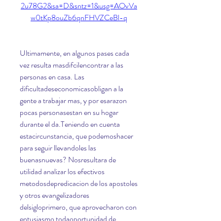
2u78G2&sa=D&sntz=1&usg=AOvVa
w0tKp8ouZb6qnFHVZCeBl-q
Ultimamente, en algunos pases cada 
vez resulta masdifcilencontrar a las 
personas en casa. Las 
dificultadeseconomicasobligan a la 
gente a trabajar mas, y por esarazon 
pocas personasestan en su hogar 
durante el da.Teniendo en cuenta 
estacircunstancia, que podemoshacer 
para seguir llevandoles las 
buenasnuevas? Nosresultara de 
utilidad analizar los efectivos 
metodosdepredicacion de los apostoles 
y otros evangelizadores 
delsigloprimero, que aprovecharon con 
entusiasmo todaoportunidad de 