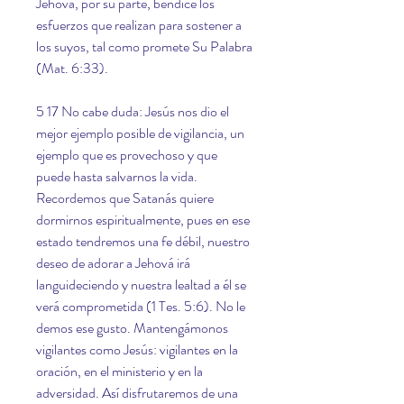
Jehová, por su parte, bendice los 
esfuerzos que realizan para sostener a 
los suyos, tal como promete Su Palabra 
(Mat. 6:33).
5 17 No cabe duda: Jesús nos dio el 
mejor ejemplo posible de vigilancia, un 
ejemplo que es provechoso y que 
puede hasta salvarnos la vida. 
Recordemos que Satanás quiere 
dormirnos espiritualmente, pues en ese 
estado tendremos una fe débil, nuestro 
deseo de adorar a Jehová irá 
languideciendo y nuestra lealtad a él se 
verá comprometida (1 Tes. 5:6). No le 
demos ese gusto. Mantengámonos 
vigilantes como Jesús: vigilantes en la 
oración, en el ministerio y en la 
adversidad. Así disfrutaremos de una 