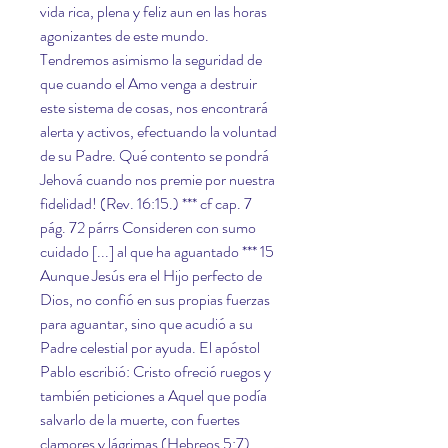
vida rica, plena y feliz aun en las horas 
agonizantes de este mundo. 
Tendremos asimismo la seguridad de 
que cuando el Amo venga a destruir 
este sistema de cosas, nos encontrará 
alerta y activos, efectuando la voluntad 
de su Padre. Qué contento se pondrá 
Jehová cuando nos premie por nuestra 
fidelidad! (Rev. 16:15.) *** cf cap. 7 
pág. 72 párrs Consideren con sumo 
cuidado [...] al que ha aguantado *** 15 
Aunque Jesús era el Hijo perfecto de 
Dios, no confió en sus propias fuerzas 
para aguantar, sino que acudió a su 
Padre celestial por ayuda. El apóstol 
Pablo escribió: Cristo ofreció ruegos y 
también peticiones a Aquel que podía 
salvarlo de la muerte, con fuertes 
clamores y lágrimas (Hebreos 5:7). 