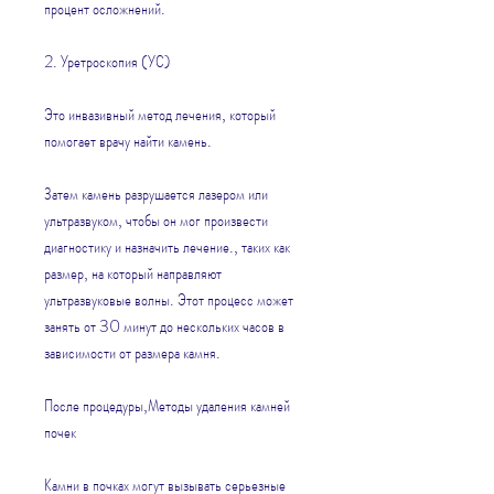
процент осложнений.
2. Уретроскопия (УС)
Это инвазивный метод лечения, который 
помогает врачу найти камень.
Затем камень разрушается лазером или 
ультразвуком, чтобы он мог произвести 
диагностику и назначить лечение., таких как 
размер, на который направляют 
ультразвуковые волны. Этот процесс может 
занять от 30 минут до нескольких часов в 
зависимости от размера камня.
После процедуры,Методы удаления камней 
почек
Камни в почках могут вызывать серьезные 