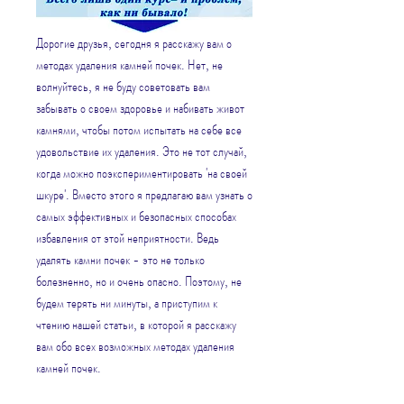
Дорогие друзья, сегодня я расскажу вам о 
методах удаления камней почек. Нет, не 
волнуйтесь, я не буду советовать вам 
забывать о своем здоровье и набивать живот 
камнями, чтобы потом испытать на себе все 
удовольствие их удаления. Это не тот случай, 
когда можно поэкспериментировать 'на своей 
шкуре'. Вместо этого я предлагаю вам узнать о 
самых эффективных и безопасных способах 
избавления от этой неприятности. Ведь 
удалять камни почек - это не только 
болезненно, но и очень опасно. Поэтому, не 
будем терять ни минуты, а приступим к 
чтению нашей статьи, в которой я расскажу 
вам обо всех возможных методах удаления 
камней почек.