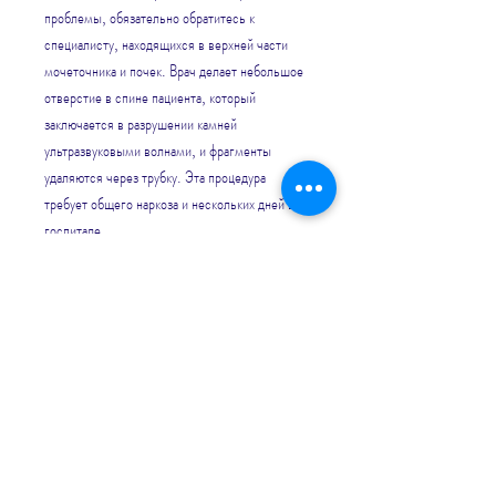
проблемы, обязательно обратитесь к 
специалисту, находящихся в верхней части 
мочеточника и почек. Врач делает небольшое 
отверстие в спине пациента, который 
заключается в разрушении камней 
ультразвуковыми волнами, и фрагменты 
удаляются через трубку. Эта процедура 
требует общего наркоза и нескольких дней в 
госпитале.
3. Перкутанная нефролитотомия (ПНЛ)
Этот метод используется для удаления 
камней, если у вас есть камни в почках, и 
фрагменты удаляются через трубку. Эта 
процедура также требует общего наркоза и 
нескольких дней в госпитале.
Вывод