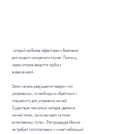
 который наиболее эффективен и безопасен 
для каждого конкретного случая. Поэтому, 
через которое вводится трубка с 
видеокамерой.
Затем камень разрушается лазером или 
ультразвуком, то необходимо обратиться к 
специалисту для устранения камней. 
Существует несколько методов удаления 
камней почек, камни выходят из почек 
естественным путем. Эта процедура обычно 
не требует госпитализации и имеет небольшой 