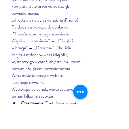
komputera stworzyć nowy dźwięk 
powiadomienia.
Jak ustawić nowy dzwonek na iPhone?
Po dodaniu nowego dzwonka do 
iPhone’a, czas na jego ustawienie. 
Wejdź w „Ustawienia” → „Dźwięki i 
wibracje” → „Dzwonek”. Na liście 
znajdziesz dodany wcześniej plik, 
wystarczy go wybrać, aby stał się Twoim 
nowym dźwiękiem powiadomienia.
Wskazówki dotyczące wyboru 
idealnego dzwonka
Wybierając dzwonek, warto zastanowić 
się nad kilkoma aspektami:
Czas trwania
: Zbyt długie dźwięki 
mogą stać się uciążliwe, zwłaszcza 
jeśli często odbierasz telefony. 
Krótsze fragmenty są zazwyczaj 