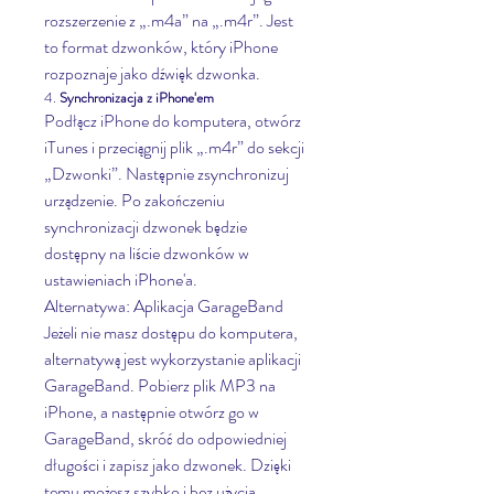
rozszerzenie z „.m4a” na „.m4r”. Jest 
to format dzwonków, który iPhone 
rozpoznaje jako dźwięk dzwonka.
4. 
Synchronizacja z iPhone'em
Podłącz iPhone do komputera, otwórz 
iTunes i przeciągnij plik „.m4r” do sekcji 
„Dzwonki”. Następnie zsynchronizuj 
urządzenie. Po zakończeniu 
synchronizacji dzwonek będzie 
dostępny na liście dzwonków w 
ustawieniach iPhone'a.
Alternatywa: Aplikacja GarageBand
Jeżeli nie masz dostępu do komputera, 
alternatywą jest wykorzystanie aplikacji 
GarageBand. Pobierz plik MP3 na 
iPhone, a następnie otwórz go w 
GarageBand, skróć do odpowiedniej 
długości i zapisz jako dzwonek. Dzięki 
temu możesz szybko i bez użycia 