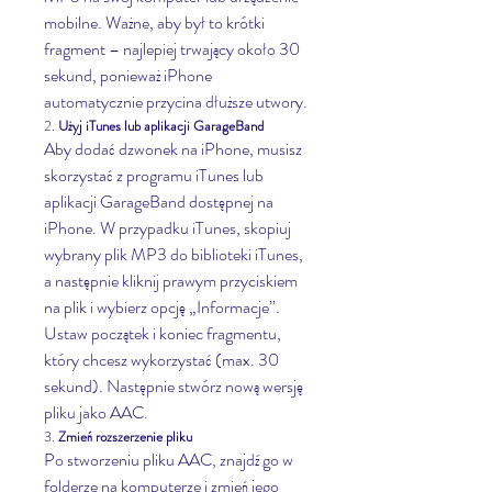
mobilne. Ważne, aby był to krótki 
fragment – najlepiej trwający około 30 
sekund, ponieważ iPhone 
automatycznie przycina dłuższe utwory.
2. 
Użyj iTunes lub aplikacji GarageBand
Aby dodać dzwonek na iPhone, musisz 
skorzystać z programu iTunes lub 
aplikacji GarageBand dostępnej na 
iPhone. W przypadku iTunes, skopiuj 
wybrany plik MP3 do biblioteki iTunes, 
a następnie kliknij prawym przyciskiem 
na plik i wybierz opcję „Informacje”. 
Ustaw początek i koniec fragmentu, 
który chcesz wykorzystać (max. 30 
sekund). Następnie stwórz nową wersję 
pliku jako AAC.
3. 
Zmień rozszerzenie pliku
Po stworzeniu pliku AAC, znajdź go w 
folderze na komputerze i zmień jego 