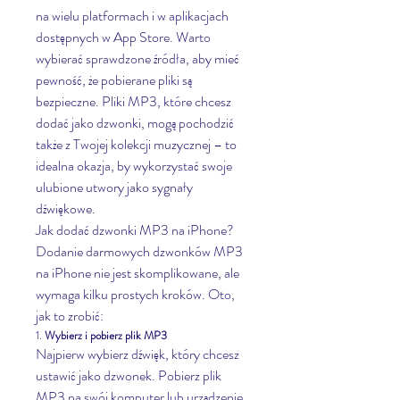
na wielu platformach i w aplikacjach 
dostępnych w App Store. Warto 
wybierać sprawdzone źródła, aby mieć 
pewność, że pobierane pliki są 
bezpieczne. Pliki MP3, które chcesz 
dodać jako dzwonki, mogą pochodzić 
także z Twojej kolekcji muzycznej – to 
idealna okazja, by wykorzystać swoje 
ulubione utwory jako sygnały 
dźwiękowe.
Jak dodać dzwonki MP3 na iPhone?
Dodanie darmowych dzwonków MP3 
na iPhone nie jest skomplikowane, ale 
wymaga kilku prostych kroków. Oto, 
jak to zrobić:
1. 
Wybierz i pobierz plik MP3
Najpierw wybierz dźwięk, który chcesz 
ustawić jako dzwonek. Pobierz plik 
MP3 na swój komputer lub urządzenie 