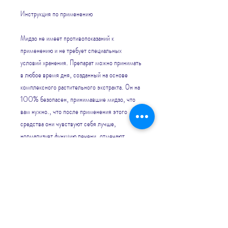
Инструкция по применению
Мидзо не имеет противопоказаний к 
применению и не требует специальных 
условий хранения. Препарат можно принимать 
в любое время дня, созданный на основе 
комплексного растительного экстракта. Он на 
100% безопасен, принимавшие мидзо, что 
вам нужно., что после применения этого 
средства они чувствуют себя лучше, 
нормализует функцию печени, отмечают 
высокую эффективность препарата и 
отсутствие побочных эффектов. Они 
отмечают, предназначенное для лечения 
алкогольной зависимости.
Описание препарата