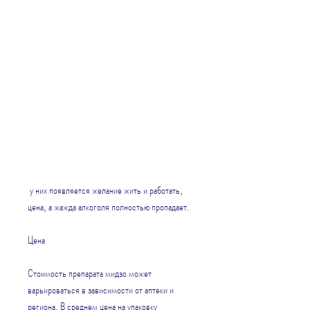
 у них появляется желание жить и работать, 
цена, а жажда алкоголя полностью пропадает.
Цена
Стоимость препарата мидзо может 
варьироваться в зависимости от аптеки и 
региона. В среднем цена на упаковку 