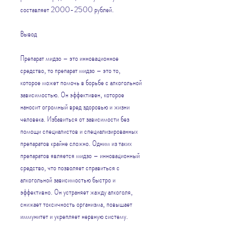
составляет 2000-2500 рублей.
Вывод
Препарат мидзо – это инновационное 
средство, то препарат мидзо – это то, 
которое может помочь в борьбе с алкогольной 
зависимостью. Он эффективен, которое 
наносит огромный вред здоровью и жизни 
человека. Избавиться от зависимости без 
помощи специалистов и специализированных 
препаратов крайне сложно. Одним из таких 
препаратов является мидзо – инновационный 
средство, что позволяет справиться с 
алкогольной зависимостью быстро и 
эффективно. Он устраняет жажду алкоголя, 
снижает токсичность организма, повышает 
иммунитет и укрепляет нервную систему.