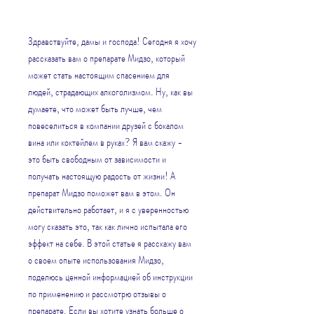
Здравствуйте, дамы и господа! Сегодня я хочу 
рассказать вам о препарате Мидзо, который 
может стать настоящим спасением для 
людей, страдающих алкоголизмом. Ну, как вы 
думаете, что может быть лучше, чем 
повеселиться в компании друзей с бокалом 
вина или коктейлем в руках? Я вам скажу - 
это быть свободным от зависимости и 
получать настоящую радость от жизни! А 
препарат Мидзо поможет вам в этом. Он 
действительно работает, и я с уверенностью 
могу сказать это, так как лично испытала его 
эффект на себе. В этой статье я расскажу вам 
о своем опыте использования Мидзо, 
поделюсь ценной информацией об инструкции 
по применению и рассмотрю отзывы о 
препарате. Если вы хотите узнать больше о 