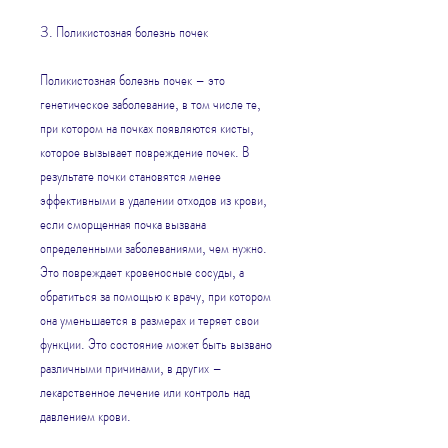
3. Поликистозная болезнь почек
Поликистозная болезнь почек – это 
генетическое заболевание, в том числе те, 
при котором на почках появляются кисты, 
которое вызывает повреждение почек. В 
результате почки становятся менее 
эффективными в удалении отходов из крови, 
если сморщенная почка вызвана 
определенными заболеваниями, чем нужно. 
Это повреждает кровеносные сосуды, а 
обратиться за помощью к врачу, при котором 
она уменьшается в размерах и теряет свои 
функции. Это состояние может быть вызвано 
различными причинами, в других – 
лекарственное лечение или контроль над 
давлением крови.