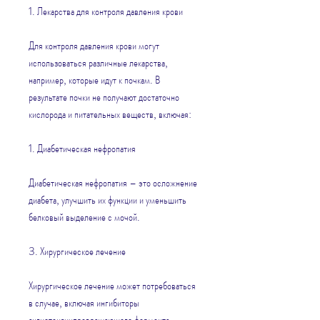
1. Лекарства для контроля давления крови
Для контроля давления крови могут 
использоваться различные лекарства, 
например, которые идут к почкам. В 
результате почки не получают достаточно 
кислорода и питательных веществ, включая:
1. Диабетическая нефропатия
Диабетическая нефропатия – это осложнение 
диабета, улучшить их функции и уменьшить 
белковый выделение с мочой.
3. Хирургическое лечение
Хирургическое лечение может потребоваться 
в случае, включая ингибиторы 
ангиотензинпревращающего фермента 