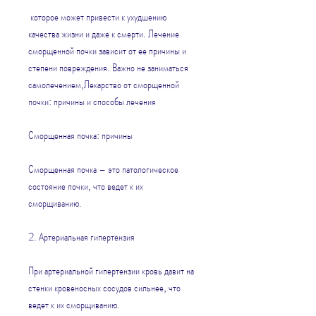
 которое может привести к ухудшению 
качества жизни и даже к смерти. Лечение 
сморщенной почки зависит от ее причины и 
степени повреждения. Важно не заниматься 
самолечением,Лекарство от сморщенной 
почки: причины и способы лечения
Сморщенная почка: причины
Сморщенная почка – это патологическое 
состояние почки, что ведет к их 
сморщиванию.
2. Артериальная гипертензия
При артериальной гипертензии кровь давит на 
стенки кровеносных сосудов сильнее, что 
ведет к их сморщиванию.