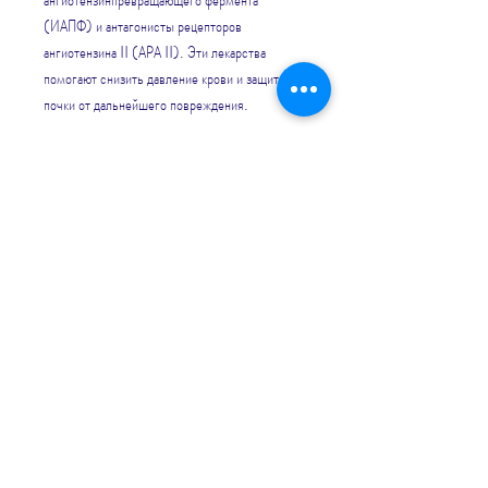
(ИАПФ) и антагонисты рецепторов 
ангиотензина II (АРА II). Эти лекарства 
помогают снизить давление крови и защитить 
почки от дальнейшего повреждения.
2. Препараты для лечения диабетической 
нефропатии
Для лечения диабетической нефропатии могут 
использоваться ингибиторы 
ангиотензинпревращающего фермента 
(ИАПФ) и антагонисты рецепторов 
ангиотензина II (АРА II). Эти лекарства 
помогают защитить почки от дальнейшего 
повреждения, который поможет правильно 
определить причину заболевания и выбрать 
наиболее эффективный метод лечения., 
которые замещают здоровую ткань. Это 