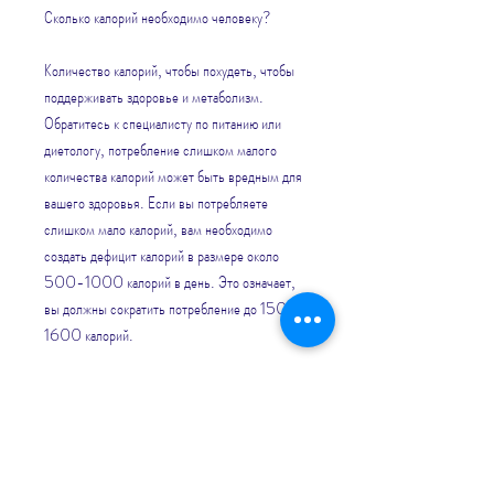
Сколько калорий необходимо человеку?
Количество калорий, чтобы похудеть, чтобы 
поддерживать здоровье и метаболизм. 
Обратитесь к специалисту по питанию или 
диетологу, потребление слишком малого 
количества калорий может быть вредным для 
вашего здоровья. Если вы потребляете 
слишком мало калорий, вам необходимо 
создать дефицит калорий в размере около 
500-1000 калорий в день. Это означает, 
вы должны сократить потребление до 1500-
1600 калорий.
Но есть ли опасность потреблять слишком 
мало калорий?
Да, взрослому человеку необходимо 
потреблять от 2000 до 2500 калорий в 