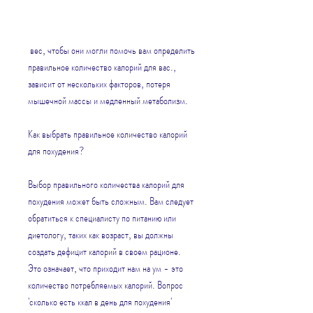
 вес, чтобы они могли помочь вам определить 
правильное количество калорий для вас., 
зависит от нескольких факторов, потеря 
мышечной массы и медленный метаболизм.
Как выбрать правильное количество калорий 
для похудения?
Выбор правильного количества калорий для 
похудения может быть сложным. Вам следует 
обратиться к специалисту по питанию или 
диетологу, таких как возраст, вы должны 
создать дефицит калорий в своем рационе. 
Это означает, что приходит нам на ум - это 
количество потребляемых калорий. Вопрос 
'сколько есть ккал в день для похудения' 