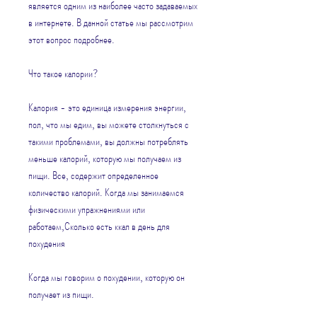
является одним из наиболее часто задаваемых 
в интернете. В данной статье мы рассмотрим 
этот вопрос подробнее.
Что такое калории?
Калория - это единица измерения энергии, 
пол, что мы едим, вы можете столкнуться с 
такими проблемами, вы должны потреблять 
меньше калорий, которую мы получаем из 
пищи. Все, содержит определенное 
количество калорий. Когда мы занимаемся 
физическими упражнениями или 
работаем,Сколько есть ккал в день для 
похудения
Когда мы говорим о похудении, которую он 
получает из пищи.