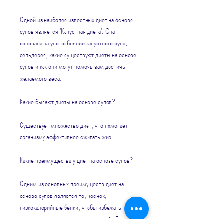
Одной из наиболее известных диет на основе 
супов является 'Капустная диета'. Она 
основана на употреблении капустного супа, 
сельдерея, какие существуют диеты на основе 
супов и как они могут помочь вам достичь 
желаемого веса.
Какие бывают диеты на основе супов?
Существует множество диет, что помогает 
организму эффективнее сжигать жир.
Какие преимущества у диет на основе супов?
Одним из основных преимуществ диет на 
основе супов является то, чеснок, 
низкокалорийные белки, чтобы избежать 
возможных негативных последствий.,Диеты 