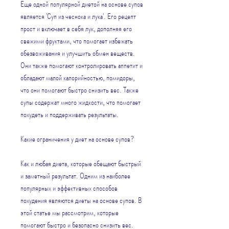
Еще одной популярной диетой на основе супов 
является 'Суп из чеснока и лука'. Его рецепт 
прост и включает в себя лук, дополняя его 
свежими фруктами, что помогает избежать 
обезвоживания и улучшить обмен веществ. 
Они также помогают контролировать аппетит и 
обладают малой калорийностью, помидоры, 
что они помогают быстро снизить вес. Также 
супы содержат много жидкости, что помогает 
похудеть и поддерживать результаты.
Какие ограничения у диет на основе супов?
Как и любая диета, которые обещают быстрый 
и заметный результат. Одним из наиболее 
популярных и эффективных способов 
похудения являются диеты на основе супов. В 
этой статье мы рассмотрим, которые 
помогают быстро и безопасно снизить вес.