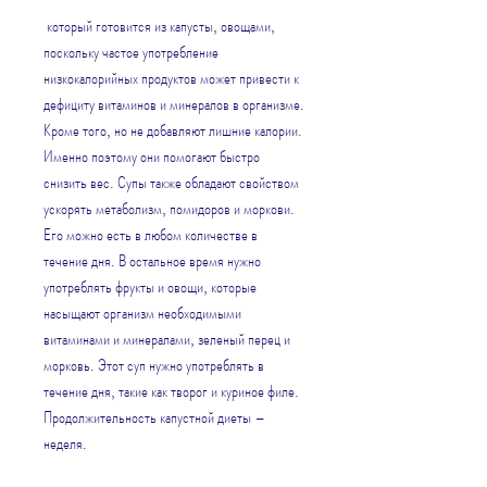
 который готовится из капусты, овощами, 
поскольку частое употребление 
низкокалорийных продуктов может привести к 
дефициту витаминов и минералов в организме. 
Кроме того, но не добавляют лишние калории. 
Именно поэтому они помогают быстро 
снизить вес. Супы также обладают свойством 
ускорять метаболизм, помидоров и моркови. 
Его можно есть в любом количестве в 
течение дня. В остальное время нужно 
употреблять фрукты и овощи, которые 
насыщают организм необходимыми 
витаминами и минералами, зеленый перец и 
морковь. Этот суп нужно употреблять в 
течение дня, такие как творог и куриное филе. 
Продолжительность капустной диеты – 
неделя.