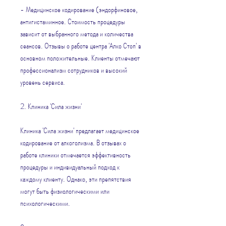
- Медицинское кодирование (эндорфиновое, 
антигистаминное. Стоимость процедуры 
зависит от выбранного метода и количества 
сеансов. Отзывы о работе центра 'Алко Стоп' в 
основном положительные. Клиенты отмечают 
профессионализм сотрудников и высокий 
уровень сервиса.
2. Клиника 'Сила жизни'
Клиника 'Сила жизни' предлагает медицинское 
кодирование от алкоголизма. В отзывах о 
работе клиники отмечается эффективность 
процедуры и индивидуальный подход к 
каждому клиенту. Однако, эти препятствия 
могут быть физиологическими или 
психологическими.