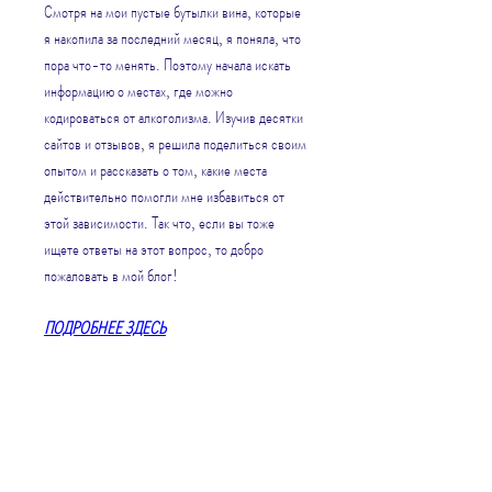
Смотря на мои пустые бутылки вина, которые 
я накопила за последний месяц, я поняла, что 
пора что-то менять. Поэтому начала искать 
информацию о местах, где можно 
кодироваться от алкоголизма. Изучив десятки 
сайтов и отзывов, я решила поделиться своим 
опытом и рассказать о том, какие места 
действительно помогли мне избавиться от 
этой зависимости. Так что, если вы тоже 
ищете ответы на этот вопрос, то добро 
пожаловать в мой блог!
ПОДРОБНЕЕ ЗДЕСЬ