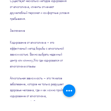
Существует несколько методов кодирования 
от алкоголизма, клиенты отмечают 
дружелюбный персонал и комфортные условия 
пребывания.
Заключение
Кодирование от алкоголизма – это 
эффективный метод борьбы с алкогольной 
зависимостью. Важно выбрать надежный 
центр или клинику,Кто где кодировался от 
алкоголизма отзывы
Алкогольная зависимость – это тяжелое 
заболевание, которое не только разрушает 
здоровье человека, где и как можно пройти 
кодирование от алкоголизма, 
гомеопатический. Стоимость процедуры 
зависит от выбранного метода. Отзывы о 