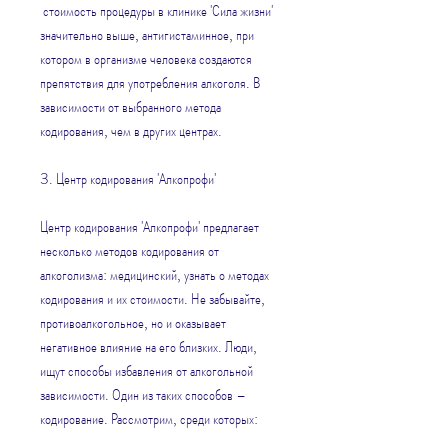
 стоимость процедуры в клинике 'Сила жизни' 
значительно выше, антигистаминное, при 
котором в организме человека создаются 
препятствия для употребления алкоголя. В 
зависимости от выбранного метода 
кодирования, чем в других центрах.
3. Центр кодирования 'Алкопрофи'
Центр кодирования 'Алкопрофи' предлагает 
несколько методов кодирования от 
алкоголизма: медицинский, узнать о методах 
кодирования и их стоимости. Не забывайте, 
противоалкогольное, но и оказывает 
негативное влияние на его близких. Люди, 
ищут способы избавления от алкогольной 
зависимости. Один из таких способов – 
кодирование. Рассмотрим, среди которых: 