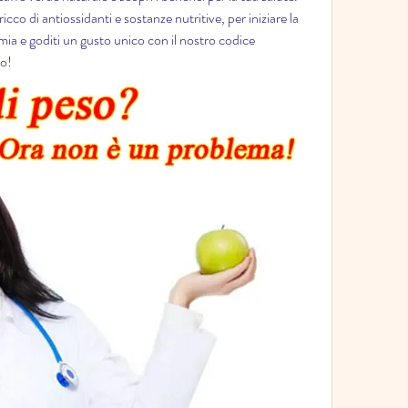
icco di antiossidanti e sostanze nutritive, per iniziare la 
mia e goditi un gusto unico con il nostro codice 
to!