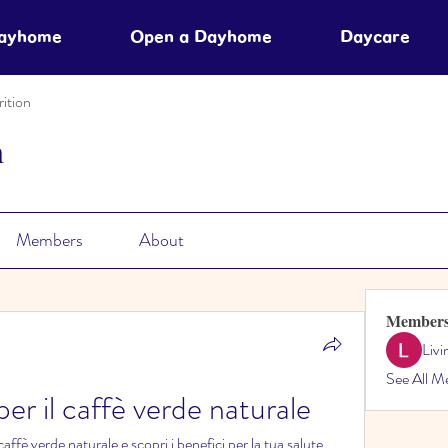
Dayhome
Open a Dayhome
Daycare
ition
n
Members
About
Member
Liv
See All M
er il caffè verde naturale
affè verde naturale e scopri i benefici per la tua salute. 