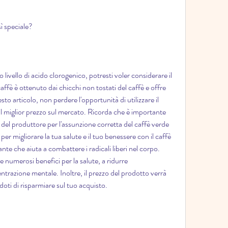
ì speciale?
 livello di acido clorogenico, potresti voler considerare il 
ffè è ottenuto dai chicchi non tostati del caffè e offre 
to articolo, non perdere l'opportunità di utilizzare il 
il miglior prezzo sul mercato. Ricorda che è importante 
 del produttore per l'assunzione corretta del caffè verde 
er migliorare la tua salute e il tuo benessere con il caffè 
te che aiuta a combattere i radicali liberi nel corpo. 
numerosi benefici per la salute, a ridurre 
ntrazione mentale. Inoltre, il prezzo del prodotto verrà 
ti di risparmiare sul tuo acquisto.