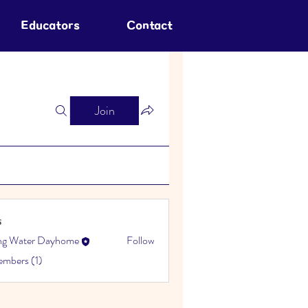
Educators
Contact
Join
s
ing Water Dayhome
Follow
embers (1)