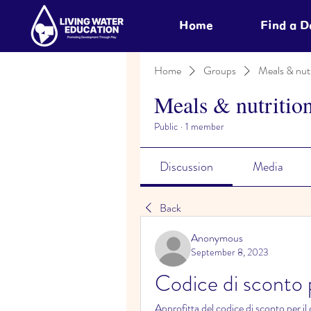
Home
Find a 
Home
Groups
Meals & nutr
Meals & nutritio
Public
·
1 member
Discussion
Media
Back
Anonymous
September 8, 2023
Codice di sconto p
Approfitta del codice di sconto per il c