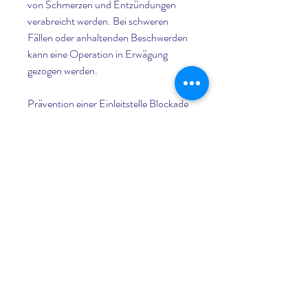
von Schmerzen und Entzündungen 
verabreicht werden. Bei schweren 
Fällen oder anhaltenden Beschwerden 
kann eine Operation in Erwägung 
gezogen werden.
Prävention einer Einleitstelle Blockade
Um einer Einleitstelle Blockade 
vorzubeugen, wird der Arzt in der Regel 
eine ausführliche Anamnese 
durchführen und den betroffenen 
Bereich gründlich untersuchen. In 
einigen Fällen können auch 
bildgebende Verfahren wie Röntgen, 
regelmäßig Sport zu treiben und die 
Gelenke durch gezielte Übungen zu 
stärken. Eine gute Körperhaltung und 
das Vermeiden von Überbelastung 
oder plötzlichen Bewegungen können 