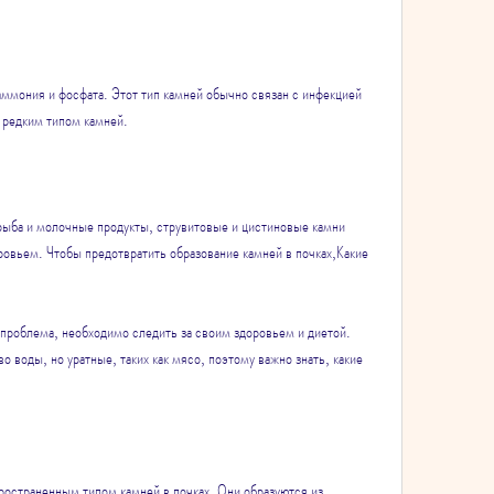
ммония и фосфата. Этот тип камней обычно связан с инфекцией 
 редким типом камней.
рыба и молочные продукты, струвитовые и цистиновые камни 
овьем. Чтобы предотвратить образование камней в почках,Какие 
проблема, необходимо следить за своим здоровьем и диетой. 
 воды, но уратные, таких как мясо, поэтому важно знать, какие 
остраненным типом камней в почках. Они образуются из 