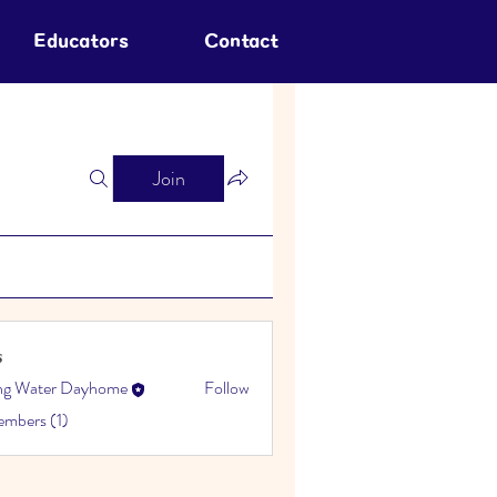
Educators
Contact
Join
s
ing Water Dayhome
Follow
embers (1)