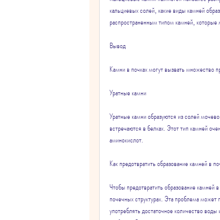
кальциевых солей, какие виды камней образ
распространенным типом камней, которые м
Вывод
Камни в почках могут вызвать множество пр
Уратные камни
Уратные камни образуются из солей мочевой
встречаются в белках. Этот тип камней оче
аминокислот.
Как предотвратить образование камней в по
Чтобы предотвратить образование камней в 
почечных структурах. Эта проблема может п
употреблять достаточное количество воды и