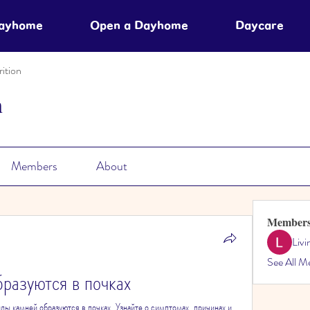
Dayhome
Open a Dayhome
Daycare
ition
n
Members
About
Member
Liv
See All M
разуются в почках
ды камней образуются в почках. Узнайте о симптомах, причинах и 