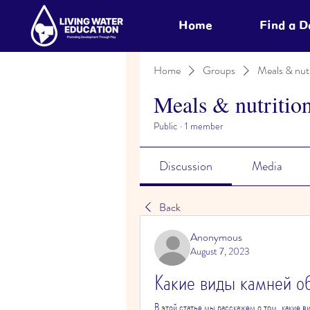
Home
Find a 
Home
Groups
Meals & nutr
Meals & nutritio
Public
·
1 member
Discussion
Media
Back
Anonymous
August 7, 2023
Какие виды камней об
В этой статье мы расскажем о том, какие ви