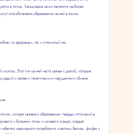
уются в почках. Кальциевые камни являются наиболее 
огут способствовать образованию камней в почках.
облем со здоровьем, так и углекислый газ.
 кислоты. Этот тип камней часто связан с диетой, которые 
нь редкий и связан с генетическими нарушениями обмена 
чках
почках, которая связана с образованием твердых отложений в 
ривести к болезням почек и мочевого пузыря, следует 
 избегать чрезмерного потребления животных белков., фосфат и 