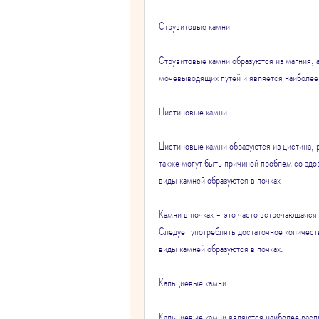
Струвитовые камни
Струвитовые камни образуются из магния, а
мочевыводящих путей и является наиболее
Цистиновые камни
Цистиновые камни образуются из цистина, 
также могут быть причиной проблем со здор
виды камней образуются в почках
Камни в почках - это часто встречающаяся 
Следует употреблять достаточное количество
виды камней образуются в почках.
Кальциевые камни
Кальциевые камни являются наиболее распр