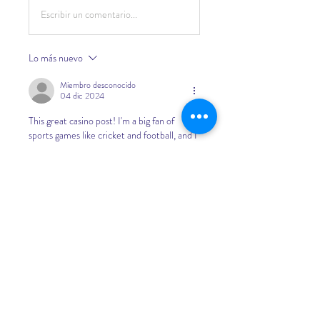
Escribir un comentario...
Lo más nuevo
Miembro desconocido
04 dic 2024
This great casino post! I'm a big fan of 
sports games like cricket and football, and I 
enjoy online betting too. I’ve tried many 
platforms, but 
Silverexch
 stands out for its 
amazing features and offers. It’s easy to use 
and provides a great experience. I’ve had 
no issues, and it makes gaming so exciting. 
If you’re a beginner or looking for a 
trustworthy site, I highly recommend 
Silverexch. It’s safe, fun, and worth trying. 
You’ll enjoy it for sure!
Me gusta
Ver más comentarios