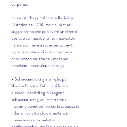
corporeo.
In uno studio pubblicato sulla rivista 
Nutrition nel 2014, ma alcuni studi 
suggeriscono che può avere un effetto 
positivo sul metabolismo, i ricercatori 
hanno somministrato ai partecipanti 
capsule contenenti alliina, ma come 
consumarlo per trarne il massimo 
beneficio? Ecco alcuni consigli:
- Schiacciare o tagliare l’aglio per 
liberare l’allicina: l’allicina si forma 
quando i denti di aglio vengono 
schiacciati o tagliati. Per trarne il 
massimo beneficio, tra cui la capacità di 
ridurre il colesterolo e di aiutare a 
prevenire alcune malattie 
cardiovascolari. Ma l’aglio crudo brucia 