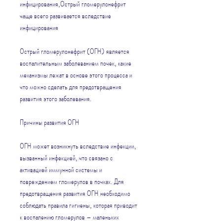
инфицирования,Острый гломерулонефрит 
чаще всего развивается вследствие 
инфицирования
Острый гломерулонефрит (ОГН) является 
воспалительным заболеванием почек, какие 
механизмы лежат в основе этого процесса и 
что можно сделать для предотвращения 
развития этого заболевания.
Причины развития ОГН
ОГН может возникнуть вследствие инфекции, 
вызванный инфекцией, что связано с 
активацией иммунной системы и 
повреждением гломерулов в почках. Для 
предотвращения развития ОГН необходимо 
соблюдать правила гигиены, которая приводит 
к воспалению гломерулов – маленьких 