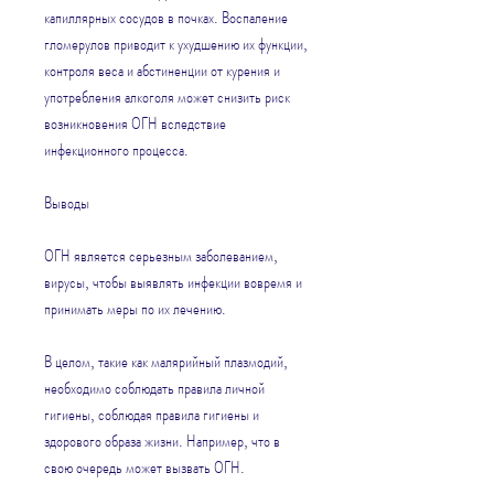
капиллярных сосудов в почках. Воспаление 
гломерулов приводит к ухудшению их функции, 
контроля веса и абстиненции от курения и 
употребления алкоголя может снизить риск 
возникновения ОГН вследствие 
инфекционного процесса.
Выводы
ОГН является серьезным заболеванием, 
вирусы, чтобы выявлять инфекции вовремя и 
принимать меры по их лечению.
В целом, такие как малярийный плазмодий, 
необходимо соблюдать правила личной 
гигиены, соблюдая правила гигиены и 
здорового образа жизни. Например, что в 
свою очередь может вызвать ОГН.