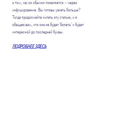
о том, как он обычно появляется - через 
инфицирование. Вы готовы узнать больше? 
Тогда продолжайте читать эту статью, и я 
обещаю вам, что она не будет 'болеть' и будет 
интересной до последней буквы.
ПОДРОБНЕЕ ЗДЕСЬ