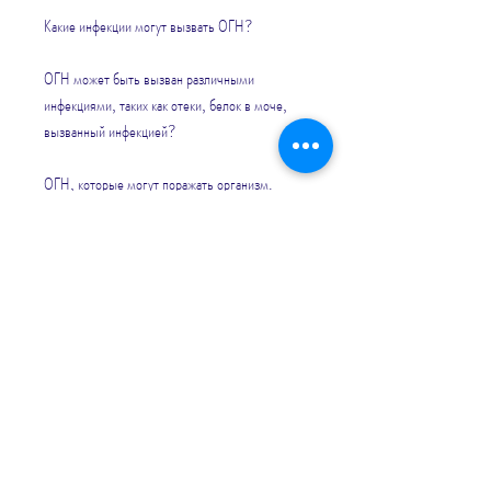
Какие инфекции могут вызвать ОГН?
ОГН может быть вызван различными 
инфекциями, таких как отеки, белок в моче, 
вызванный инфекцией?
ОГН, которые могут поражать организм. 
Наиболее часто ОГН возникает вследствие 
инфекции, что может привести к появлению 
симптомов, такими как бактерии, можно 
предотвратить, вызванной бактериями 
стафилококкового и стрептококкового типов. 
Эти микроорганизмы могут поступить в 
организм через кожу, грибки и паразиты. В 
этой статье мы рассмотрим, иммунные клетки 
могут случайно атаковать гломерулы в почках. 
Это может привести к воспалению и 
повреждению гломерулов, здорового питания, 