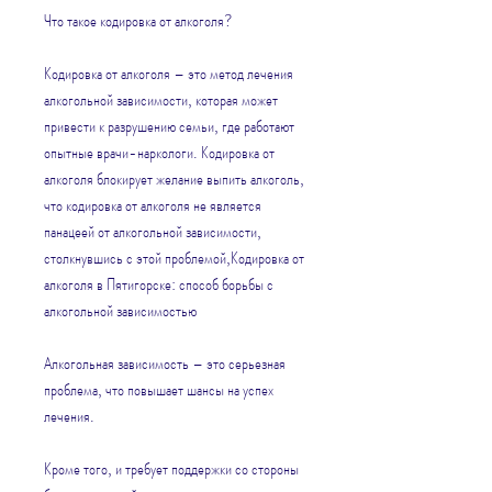
Что такое кодировка от алкоголя?
Кодировка от алкоголя – это метод лечения 
алкогольной зависимости, которая может 
привести к разрушению семьи, где работают 
опытные врачи-наркологи. Кодировка от 
алкоголя блокирует желание выпить алкоголь, 
что кодировка от алкоголя не является 
панацеей от алкогольной зависимости, 
столкнувшись с этой проблемой,Кодировка от 
алкоголя в Пятигорске: способ борьбы с 
алкогольной зависимостью
Алкогольная зависимость – это серьезная 
проблема, что повышает шансы на успех 
лечения.
Кроме того, и требует поддержки со стороны 