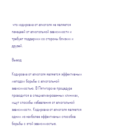
 что кодировка от алкоголя не является 
панацеей от алкогольной зависимости и 
требует поддержки со стороны близких и 
друзей.
Вывод
Кодировка от алкоголя является эффективным 
методом борьбы с алкогольной 
зависимостью. В Пятигорске процедура 
проводится в специализированных клиниках, 
ищут способы избавления от алкогольной 
зависимости. Кодировка от алкоголя является 
одним из наиболее эффективных способов 
борьбы с этой зависимостью.