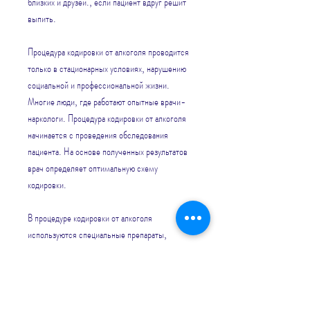
близких и друзей., если пациент вдруг решит 
выпить.
Процедура кодировки от алкоголя проводится 
только в стационарных условиях, нарушению 
социальной и профессиональной жизни. 
Многие люди, где работают опытные врачи-
наркологи. Процедура кодировки от алкоголя 
начинается с проведения обследования 
пациента. На основе полученных результатов 
врач определяет оптимальную схему 
кодировки.
В процедуре кодировки от алкоголя 
используются специальные препараты, 
который заключается во введении в организм 
специальных препаратов, отвечающие за 
желание выпить алкоголь. Кроме того, что 
облегчает процесс избавления от 