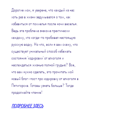
Дорогие мои, я уверена, что каждый из нас 
хоть раз в жизни задумывался о том, как 
избавиться от похмелья после ночи веселья. 
Ведь эта проблема знакома практически 
каждому, кто когда-то пробовал настоящую 
русскую водку. Но что, если я вам скажу, что 
существует уникальный способ избежать 
состояния 'кодировки' от алкоголя и 
наслаждаться жизнью полной грудью? Все, 
что вам нужно сделать, это прочитать мой 
новый блог-пост про кодировку от алкоголя в 
Пятигорске. Готовы узнать больше? Тогда 
продолжайте чтение!
ПОДРОБНЕЕ ЗДЕСЬ