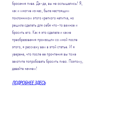
бросания пива. Да-да, вы не ослышались! Я, 
как и многие из нас, была настоящим 
поклонником этого крепкого напитка, но 
решила сделать для себя что-то важное и 
бросить его. Как я это сделала и какие 
преобразования произошли со мной после 
этого, я расскажу вам в этой статье. И я 
уверена, что после ее прочтения вы тоже 
захотите попробовать бросить пиво. Поэтому, 
давайте начнем!
ПОДРОБНЕЕ ЗДЕСЬ