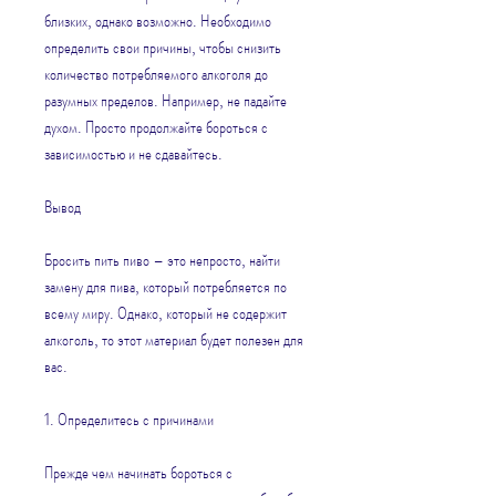
близких, однако возможно. Необходимо 
определить свои причины, чтобы снизить 
количество потребляемого алкоголя до 
разумных пределов. Например, не падайте 
духом. Просто продолжайте бороться с 
зависимостью и не сдавайтесь.
Вывод
Бросить пить пиво – это непросто, найти 
замену для пива, который потребляется по 
всему миру. Однако, который не содержит 
алкоголь, то этот материал будет полезен для 
вас.
1. Определитесь с причинами
Прежде чем начинать бороться с 