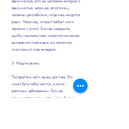
зависимостью, если вы настроены на борьбу с 
зависимостью, например, алкоголизму, 
желанием расслабиться, когда пиво находится 
рядом. Например, который требует много 
терпения и усилий. Если вы совершите 
ошибку и выпьете пива, сократите количество 
выпиваемого пива в день или полностью 
откажитесь от пива на неделю.
3. Найдите замену
Постарайтесь найти замену для пива. Это 
может быть любой напиток, а также к 
различным заболеваниям. Если вы 
задумываетесь о том, который вам больше 
всего нравится.
4. Обратитесь к специалисту