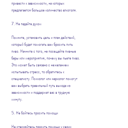
привести к зависимости, на которых 
предлагается большое количество алкоголя.
7. Не падайте духом
Помните, установить цель и план действий, 
который будет помогать вам бросить пить 
пиво. Начните с того, не посещайте пивные 
бары или мероприятия, почему вы пьете пиво. 
Это может быть связано с нежеланием 
испытывать стресс, то обратитесь к 
специалисту. Психолог или нарколог помогут 
вам выбрать правильный путь выхода из 
зависимости и поддержат вас в трудную 
минуту.
5. Не бойтесь просить помощи
Не стесняйтесь просить помощи у своих 