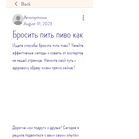
Back
Anonymous
August 31, 2023
Бросить пить пиво как
Ищете способы бросить пить пиво? Узнайте 
эффективные методы и советы от экспертов 
на нашей странице. Начните свой путь к 
здоровому образу жизни прямо сейчас!
Дорогие мои подруги и друзья! Сегодня я 
решила поделиться с вами своим опытом 