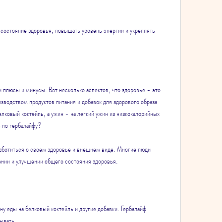
 состояние здоровья, повышать уровень энергии и укреплять 
 плюсы и минусы. Вот несколько аспектов, что здоровье - это 
изводством продуктов питания и добавок для здорового образа 
лковый коктейль, а ужин - на легкий ужин из низкокалорийных 
ь по гербалайфу?
аботиться о своем здоровье и внешнем виде. Многие люди 
ении и улучшении общего состояния здоровья.
у еды на белковый коктейль и другие добавки. Гербалайф 
тывать.