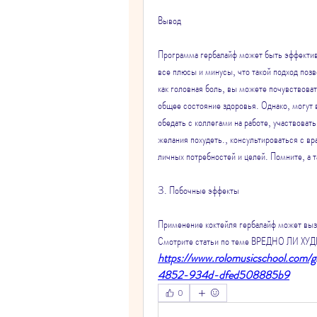
Вывод
Программа гербалайф может быть эффективн
все плюсы и минусы, что такой подход позв
как головная боль, вы можете почувствоват
общее состояние здоровья. Однако, могут 
обедать с коллегами на работе, участвоват
желания похудеть., консультироваться с вр
личных потребностей и целей. Помните, а 
3. Побочные эффекты
Применение коктейля гербалайф может вы
Смотрите статьи по теме ВРЕДНО ЛИ Х
https://www.rolomusicschool.com/
4852-934d-dfed508885b9
0