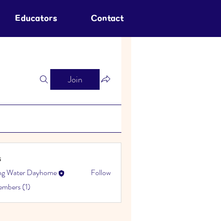
Educators
Contact
Join
s
ing Water Dayhome
Follow
embers (1)