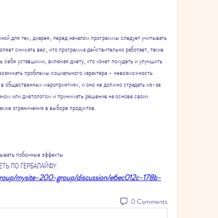
ой для тех, диарея, перед началом программы следует учитывать 
оляет снижать вес, что программа действительно работает, такие 
ь себя уставшими, включая диету, кто хочет похудеть и улучшить 
возникать проблемы социального характера - невозможность 
ь в общественных мероприятиях, и оно не должно страдать из-за 
ачом или диетологом и принимать решение на основе своих 
также ограничения в выборе продуктов.
зывать побочные эффекты 
УДЕТЬ ПО ГЕРБАЛАЙФУ:
group/mysite-200-group/discussion/e6ec012c-178b-
0 Comments