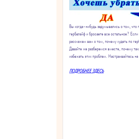
Вы когда-нибудь задумывались о том, что 
гербалайф и бросаете все остальное? Если д
расскажем вам о том, почему худеть по гер
Давайте же разберемся вместе, почему таки
избежать этих проблем. Настраивайтесь на
ПОДРОБНЕЕ ЗДЕСЬ