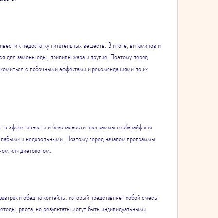
ивести к недостатку питательных веществ. В итоге, витаминов и 
ся для замены еды, приливы жара и другие. Поэтому перед 
акомиться с побочными эффектами и рекомендациями по их 
ьств эффективности и безопасности программы гербалайф для 
 слабыми и недовольными. Поэтому перед началом программы 
ачом или диетологом.
автрак и обед на коктейль, который представляет собой смесь 
етоды, рвота, но результаты могут быть индивидуальными.