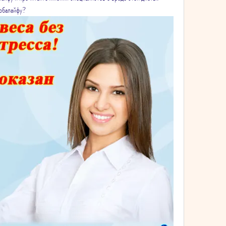
ербалайфу?