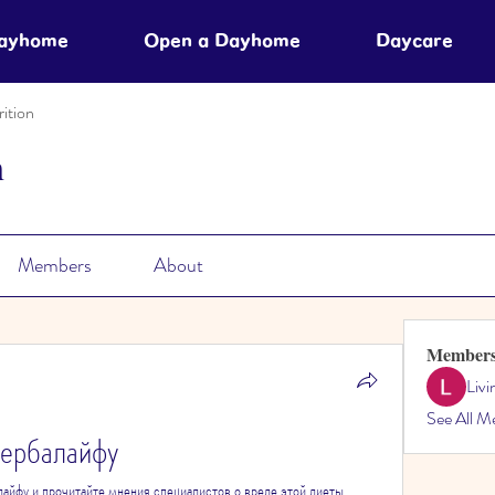
Dayhome
Open a Dayhome
Daycare
ition
n
Members
About
Member
Liv
See All M
гербалайфу
лайфу и прочитайте мнения специалистов о вреде этой диеты. 