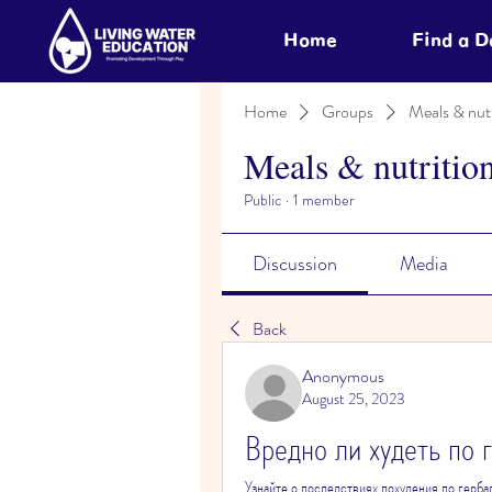
Home
Find a 
Home
Groups
Meals & nutr
Meals & nutritio
Public
·
1 member
Discussion
Media
Back
Anonymous
August 25, 2023
Вредно ли худеть по 
Узнайте о последствиях похудения по герба