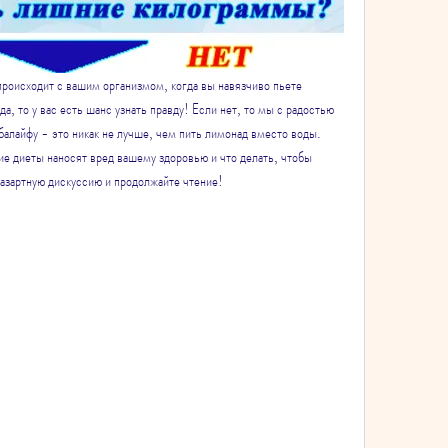
происходит с вашим организмом, когда вы навязчиво пьете 
а, то у вас есть шанс узнать правду! Если нет, то мы с радостью 
балайфу - это никак не лучше, чем пить лимонад вместо воды. 
е диеты наносят вред вашему здоровью и что делать, чтобы 
 азартную дискуссию и продолжайте чтение!