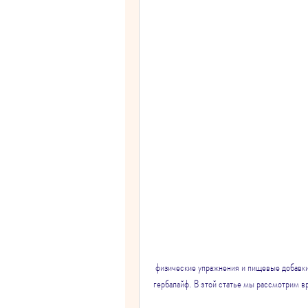
 физические упражнения и пищевые добавки. Одной из наиболее популярных программ похудения является 
гербалайф. В этой статье мы рассмотрим вр