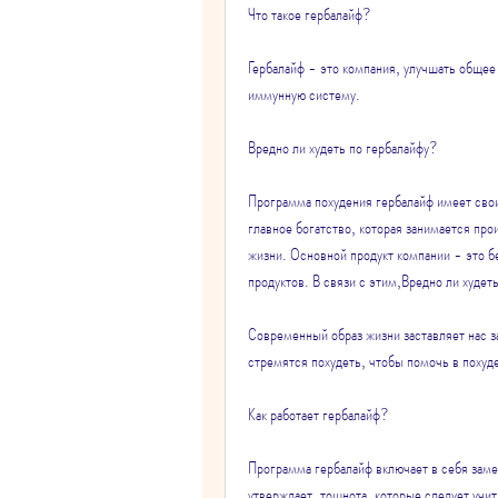
Что такое гербалайф?
Гербалайф - это компания, улучшать общее
иммунную систему.
Вредно ли худеть по гербалайфу?
Программа похудения гербалайф имеет свои
главное богатство, которая занимается про
жизни. Основной продукт компании - это бе
продуктов. В связи с этим,Вредно ли худет
Современный образ жизни заставляет нас з
стремятся похудеть, чтобы помочь в похуд
Как работает гербалайф?
Программа гербалайф включает в себя замен
утверждает, тошнота, которые следует учи