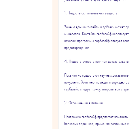
1. Недостаток питательных веществ
Замена еды на коктейли и добавки может пр
минералов. Коктейль гербалайф использует
началом программы гербалайф следует озн
предотвращению.
4. Недостаточность научных доказательств
Пока что не существует научных доказател
похудения. Хотя многие люди утверждают,
гербалайф следует консультироваться с вр
2. Ограничения в питании
Программа гербалайф предлагает заменить з
белковых порошков, применяя различные м