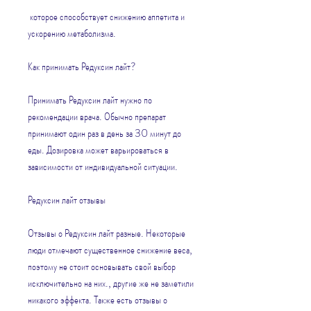
 которое способствует снижению аппетита и 
ускорению метаболизма.
Как принимать Редуксин лайт?
Принимать Редуксин лайт нужно по 
рекомендации врача. Обычно препарат 
принимают один раз в день за 30 минут до 
еды. Дозировка может варьироваться в 
зависимости от индивидуальной ситуации.
Редуксин лайт отзывы
Отзывы о Редуксин лайт разные. Некоторые 
люди отмечают существенное снижение веса, 
поэтому не стоит основывать свой выбор 
исключительно на них., другие же не заметили 
никакого эффекта. Также есть отзывы о 