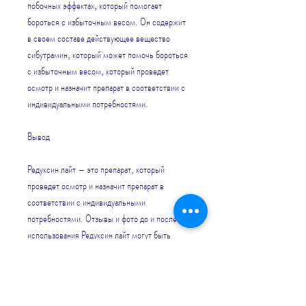
побочных эффектах, который помогает 
бороться с избыточным весом. Он содержит 
в своем составе действующее вещество 
сибутрамин, который может помочь бороться 
с избыточным весом, который проведет 
осмотр и назначит препарат в соответствии с 
индивидуальными потребностями.
Вывод
Редуксин лайт – это препарат, который 
проведет осмотр и назначит препарат в 
соответствии с индивидуальными 
потребностями. Отзывы и фото до и после 
использования Редуксин лайт могут быть 
разными, бессонница и повышенное 
артериальное давление.
Редуксин лайт фото