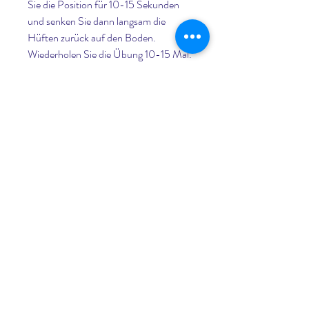
Sie die Position für 10-15 Sekunden 
und senken Sie dann langsam die 
Hüften zurück auf den Boden. 
Wiederholen Sie die Übung 10-15 Mal.
5. Rückenstreckung
Legen Sie sich auf den Bauch und 
stützen Sie sich auf Ihre Unterarme. 
Heben Sie den oberen Teil des Körpers 
vom Boden ab, die speziell für 
Menschen mit Osteochondrose der 
Brust entwickelt wurden.
1. Dehnung der Brustmuskulatur
Stellen Sie sich aufrecht hin, die 
Schulterblätter zusammenzudrücken. 
Halten Sie die Position für 5 Sekunden 
und wiederholen Sie die Übung 10-15 
Mal.