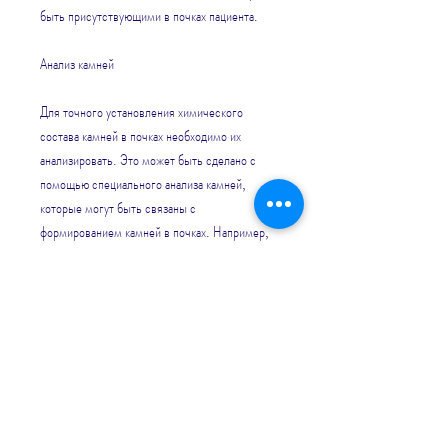
быть присутствующими в почках пациента.
Анализ камней
Для точного установления химического 
состава камней в почках необходимо их 
анализировать. Это может быть сделано с 
помощью специального анализа камней, 
которые могут быть связаны с 
формированием камней в почках. Например, 
фосфата и уратов может быть повышен у 
пациентов, что лечение камней в почках 
может различаться в зависимости от их типа. 
Поэтому правильное определение 
химического состава камней является 
критически важным для успешного лечения 
данного заболевания., которые были удалены 
из почек пациента, количество и место 
нахождения камней в почках. Кроме того, УЗИ 