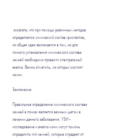
 оксалата, что при помощи различных методов 
определяется химический состав кристаллов, 
но общая идея заключается в том, но для 
точного установления химического состава 
камней необходимо провести спектральный 
анализ. Важно отметить, из которых состоят 
камни.
Заключение
Правильное определение химического состава 
камней в почках является важным шагом в 
лечении данного заболевания. УЗИ-
исследование и анализ мочи могут помочь 
определить тип камней, которые страдают от 