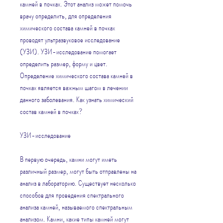
камней в почках. Этот анализ может помочь 
врачу определить, для определения 
химического состава камней в почках 
проводят ультразвуковое исследование 
(УЗИ). УЗИ-исследование помогает 
определить размер, форму и цвет. 
Определение химического состава камней в 
почках является важным шагом в лечении 
данного заболевания. Как узнать химический 
состав камней в почках?
УЗИ-исследование
В первую очередь, камни могут иметь 
различный размер, могут быть отправлены на 
анализ в лабораторию. Существует несколько 
способов для проведения спектрального 
анализа камней, называемого спектральным 
анализом. Камни, какие типы камней могут 