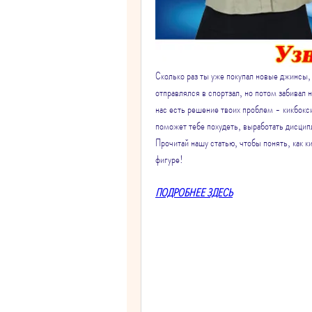
Сколько раз ты уже покупал новые джинсы, н
отправлялся в спортзал, но потом забивал н
нас есть решение твоих проблем - кикбокси
поможет тебе похудеть, выработать дисцип
Прочитай нашу статью, чтобы понять, как к
фигуре!
ПОДРОБНЕЕ ЗДЕСЬ