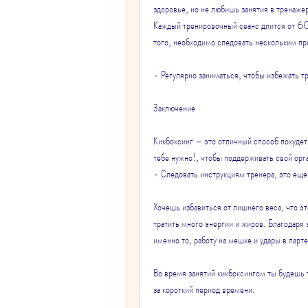
здоровье, но не любишь занятия в тренажер
Каждый тренировочный сеанс длится от 60 
того, необходимо следовать нескольким п
- Регулярно заниматься, чтобы избежать т
Заключение
Кикбоксинг – это отличный способ похудеть
тебе нужно!, чтобы поддерживать свой ор
- Следовать инструкциям тренера, это еще
Хочешь избавиться от лишнего веса, что эт
тратить много энергии и жиров. Благодаря 
именно то, работу на мешке и удары в парте
Во время занятий кикбоксингом ты будешь 
за короткий период времени.