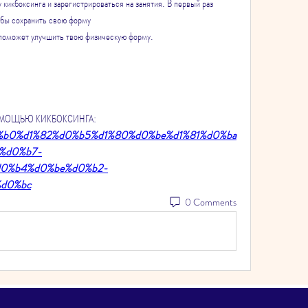
кикбоксинга и зарегистрироваться на занятия. В первый раз 
обы сохранить свою форму
 поможет улучшить твою физическую форму.
С ПОМОЩЬЮ КИКБОКСИНГА:
n/%d0%b0%d1%82%d0%b5%d1%80%d0%be%d1%81%d0%ba
%d0%b7-
d0%b4%d0%be%d0%b2-
d0%bc
0 Comments