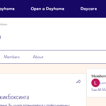
Dayhome
Open a Dayhome
Daycare
ition
n
Members
About
Member
Liv
See All M
кикбоксинга
удения. Вы можете потренироваться с профессиональным 