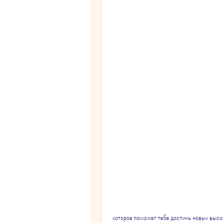
 которое поможет тебе достичь новых высот в своей жизни. Если ты хочешь похудеть и улучшить свое 