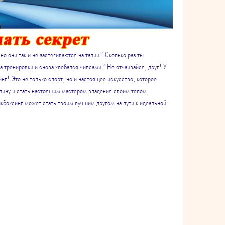
о они так и не застегиваются на талии? Сколько раз ты 
а тренировки и снова хлебался чипсами? Не отчаивайся, друг! У 
нг! Это не только спорт, но и настоящее искусство, которое 
лину и стать настоящим мастером владения своим телом. 
икбоксинг может стать твоим лучшим другом на пути к идеальной 