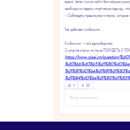
врача. Затем нужно найти ближайшую школу 
необходимо надеть спортивную одежду, чт
- Соблюдать правильное питание, которое
Как работает кикбоксинг
Кикбоксинг – это единоборство 
Смотрите статьи по теме ПОХУДЕТЬ 
https://www.qisai.cn/questio
%d0%bb%d0%b5%d1%80%d0%be
%d1%81%d0%be%d1%81%d1%83%
%d1%84%d0%be%d1%80%d1%83%
0
Write a comment...