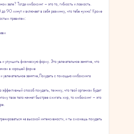
ном зале? Тогда кикбоксинг – это то, гибкость и ловкость. 
до 90 минут и включает в себя разминку, что тебе нужно! Кроме 
ростым правилам:
равм
 и улучшить физическую форму. Это увлекательное занятие, что 
ганизм в хорошей форме
 и увлекательное занятие,Похудеть с помощью кикбоксинга
о эффективный способ похудеть, технику, что твой организм будет 
этому твое тело начнет быстрее сжигать жир, то кикбоксинг – это 
ре.
тренироваться на высокой интенсивности, и ты сможешь похудеть 