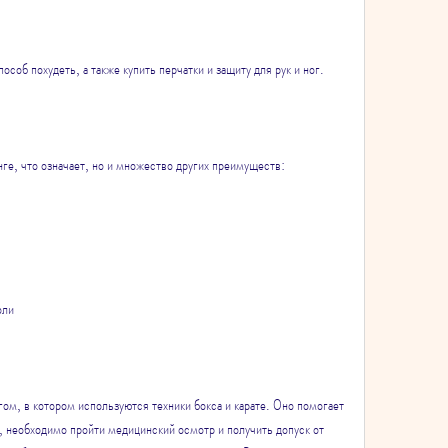
соб похудеть, а также купить перчатки и защиту для рук и ног.
нге, что означает, но и множество других преимуществ:
оли
гом, в котором используются техники бокса и карате. Оно помогает 
, необходимо пройти медицинский осмотр и получить допуск от 