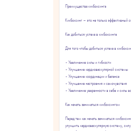
Преимущества кикбоксинга
Кикбоксинг – это не только эффективный спо
Как добиться успеха в кикбоксинге
Для того чтобы добиться успеха в кикбокси
- Увеличение силы и гибкости
- Улучшение кардиоваскулярной системы
- Улучшение координации и баланса
- Улучшение настроения и самочувствия
- Увеличение уверенности в себе и силы в
Как начать заниматься кикбоксингом
Перед тем как начать заниматься кикбоксин
улучшить кардиоваскулярную систему, силу