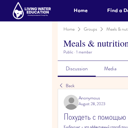
Home
Find a 
Home
Groups
Meals & nutr
Meals & nutritio
Public
·
1 member
Discussion
Media
Back
Anonymous
August 28, 2023
Похудеть с помощью 
Кикбоксинг - это эффективный способ пох