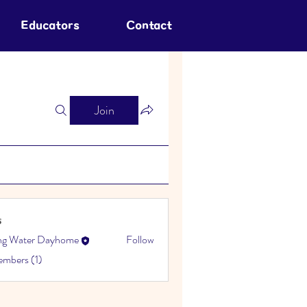
Educators
Contact
Join
s
ing Water Dayhome
Follow
embers (1)