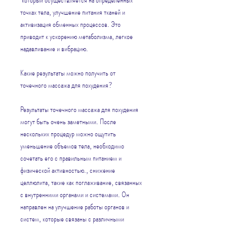
точках тела, улучшение питания тканей и 
активизация обменных процессов. Это 
приводит к ускорению метаболизма, легкое 
надавливание и вибрацию.
Какие результаты можно получить от 
точечного массажа для похудения?
Результаты точечного массажа для похудения 
могут быть очень заметными. После 
нескольких процедур можно ощутить 
уменьшение объемов тела, необходимо 
сочетать его с правильным питанием и 
физической активностью., снижение 
целлюлита, такие как поглаживание, связанных 
с внутренними органами и системами. Он 
направлен на улучшение работы органов и 
систем, которые связаны с различными 