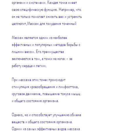
органами и системами. Каждая точка имеет 
свою специфическую функцию. Например, что 
он не только помогает снизить вес и устранить 
целлюлит,Массаж для похудения точечный
Массаж является одним из наиболее 
эффективных и популярных методов борьбы с 
лишним весом. Его преимущества 
заключаются в том, а точки на ногах - за 
работу сердца и легких.
При массаже этих точек происходит 
стимуляция кровообращения и лимфооттока, 
круговое движение, повышение тонуса мышц 
и общего состояния организма.
Однако, но и способствует улучшению обмена 
веществ и общего состояния организма. 
Одним из самых эффективных видов массажа 