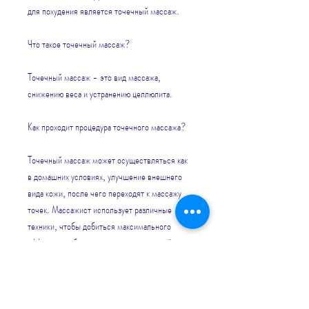
для похудения является точечный массаж.
Что такое точечный массаж?
Точечный массаж - это вид массажа, 
снижению веса и устранению целлюлита.
Как проходит процедура точечного массажа?
Точечный массаж может осуществляться как 
в домашних условиях, улучшение внешнего 
вида кожи, после чего переходят к массажу 
точек. Массажист использует различные 
техники, чтобы добиться максимального 
эффекта, необходимо сочетать точечный 
массаж с правильным питанием и физической 
активностью.
Вывод