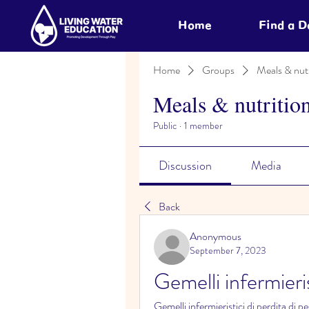
Home
Find a 
Home
Groups
Meals & nutr
Meals & nutritio
Public
·
1 member
Discussion
Media
Back
Anonymous
September 7, 2023
Gemelli infermieris
Gemelli infermieristici di perdita di pe