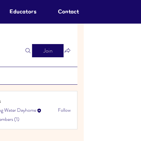
Educators
Contact
Join
s
ing Water Dayhome
Follow
embers (1)