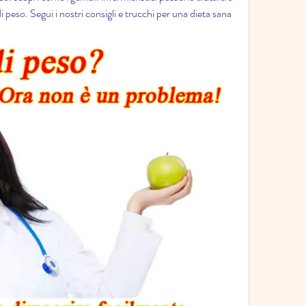
di peso. Segui i nostri consigli e trucchi per una dieta sana 