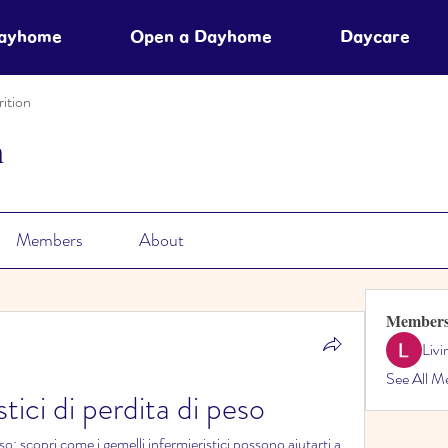
Dayhome
Open a Dayhome
Daycare
ition
n
Members
About
Member
Liv
See All M
tici di perdita di peso
so: scopri come i gemelli infermieristici possono aiutarti a 