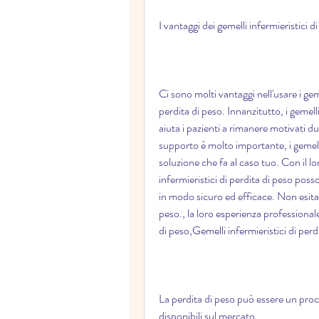
I vantaggi dei gemelli infermieristici d
Ci sono molti vantaggi nell'usare i gem
perdita di peso. Innanzitutto, i geme
aiuta i pazienti a rimanere motivati du
supporto è molto importante, i gemelli 
soluzione che fa al caso tuo. Con il l
infermieristici di perdita di peso posso
in modo sicuro ed efficace. Non esitare 
peso., la loro esperienza professionale 
di peso,Gemelli infermieristici di perd
La perdita di peso può essere un proce
disponibili sul mercato 