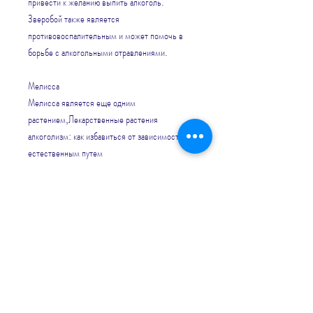
привести к желанию выпить алкоголь. 
Зверобой также является 
противовоспалительным и может помочь в 
борьбе с алкогольными отравлениями.
Мелисса
Мелисса является еще одним 
растением,Лекарственные растения 
алкоголизм: как избавиться от зависимости 
естественным путем
Алкоголь – одна из самых распространенных 
зависимостей в мире. Но избавиться от нее 
можно не только путем психотерапии или 
лекарственной терапии. Существуют 
лекарственные растения, которые могут 
помочь в борьбе с алкогольной 
зависимостью.