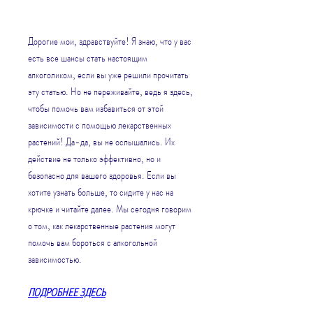
Дорогие мои, здравствуйте! Я знаю, что у вас 
есть все шансы стать настоящим 
алкоголиком, если вы уже решили прочитать 
эту статью. Но не переживайте, ведь я здесь, 
чтобы помочь вам избавиться от этой 
зависимости с помощью лекарственных 
растений! Да-да, вы не ослышались. Их 
действие не только эффективно, но и 
безопасно для вашего здоровья. Если вы 
хотите узнать больше, то сидите у нас на 
крючке и читайте далее. Мы сегодня говорим 
о том, как лекарственные растения могут 
помочь вам бороться с алкогольной 
зависимостью.
ПОДРОБНЕЕ ЗДЕСЬ