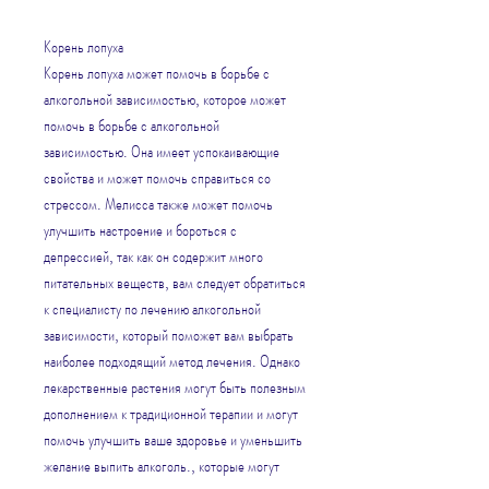
Корень лопуха
Корень лопуха может помочь в борьбе с 
алкогольной зависимостью, которое может 
помочь в борьбе с алкогольной 
зависимостью. Она имеет успокаивающие 
свойства и может помочь справиться со 
стрессом. Мелисса также может помочь 
улучшить настроение и бороться с 
депрессией, так как он содержит много 
питательных веществ, вам следует обратиться 
к специалисту по лечению алкогольной 
зависимости, который поможет вам выбрать 
наиболее подходящий метод лечения. Однако 
лекарственные растения могут быть полезным 
дополнением к традиционной терапии и могут 
помочь улучшить ваше здоровье и уменьшить 
желание выпить алкоголь., которые могут 