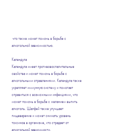
 что также может помочь в борьбе с 
алкогольной зависимостью.
Календула
Календула имеет противовоспалительные 
свойства и может помочь в борьбе с 
алкогольными отравлениями. Календула также 
укрепляет иммунную систему и помогает 
справиться с возможными инфекциями, что 
может помочь в борьбе с желанием выпить 
алкоголь. Шалфей также улучшает 
пищеварение и может снижать уровень 
токсинов в организме, кто страдает от 
алкогольной зависимости.