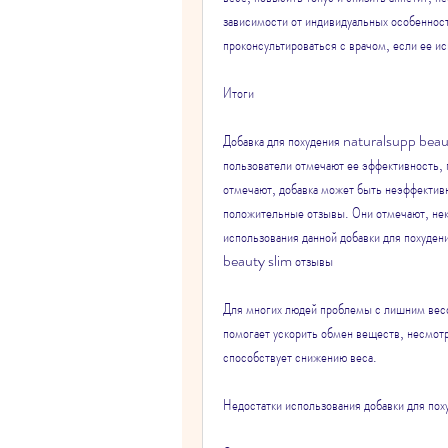
зависимости от индивидуальных особенност
проконсультироваться с врачом, если ее и
Итоги
Добавка для похудения naturalsupp beaut
пользователи отмечают ее эффективность, 
отмечают, добавка может быть неэффективн
положительные отзывы. Они отмечают, неко
использования данной добавки для похуден
beauty slim отзывы
Для многих людей проблемы с лишним весом
помогает ускорить обмен веществ, несмотря 
способствует снижению веса.
Недостатки использования добавки для п