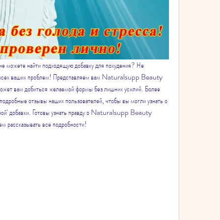
 не можете найти подходящую добавку для похудения? Не 
 всех ваших проблем! Представляем вам Naturalsupp Beauty 
может вам добиться желаемой формы без лишних усилий. Более 
 подробные отзывы наших пользователей, чтобы вы могли узнать о 
ной' добавки. Готовы узнать правду о Naturalsupp Beauty 
ем рассказывать все подробности!