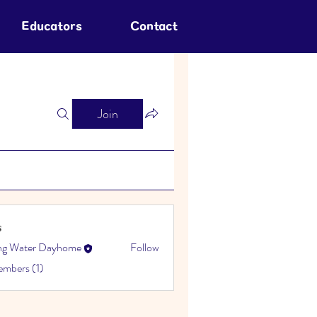
Educators
Contact
Join
s
ing Water Dayhome
Follow
embers (1)