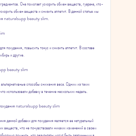
скорить обмен веществ и снизить аппетит. В данной статье мы 
ения naturalsupp beauty slim.
lim
я похудения, повысить тонус и снизить аппетит. В составе 
мбирь и другие.
supp beauty slim 
 альтернативные способы снижения веса. Одним из таких 
что использовали добавку в течение нескольких недель.
 похудения naturalsupp beauty slim
ия данной добавки для похудения является ее натуральный 
х веществ, что не почувствовали никаких изменений в своем 
еобходимо помнить, что результаты могут быть различными в 