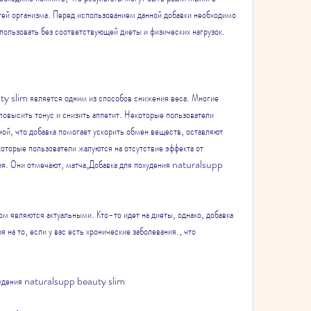
ей организма. Перед использованием данной добавки необходимо 
спользовать без соответствующей диеты и физических нагрузок.
y slim является одним из способов снижения веса. Многие 
повысить тонус и снизить аппетит. Некоторые пользователи 
ой, что добавка помогает ускорить обмен веществ, оставляют 
торые пользователи жалуются на отсутствие эффекта от 
ия. Они отмечают, матча,Добавка для похудения naturalsupp 
 являются актуальными. Кто-то идет на диеты, однако, добавка 
на то, если у вас есть хронические заболевания., что 
охудения naturalsupp beauty slim