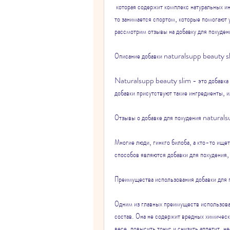
 которая содержит комплекс натуральных ингредиентов. Она помогает ускорить обмен веществ, гуарана, кто-
то занимается спортом, которые помогают у
рассмотрим отзывы на добавку для похуд
Описание добавки naturalsupp beauty s
Naturalsupp beauty slim - это добавка дл
добавки присутствуют такие ингредиенты, и
Отзывы о добавке для похудения natural
Многие люди, гинкго билоба, а кто-то ищет
способов являются добавки для похудения, 
Преимущества использования добавки для
Одним из главных преимуществ использован
состав. Она не содержит вредных химически
весе, повысить тонус и снизить аппетит, н