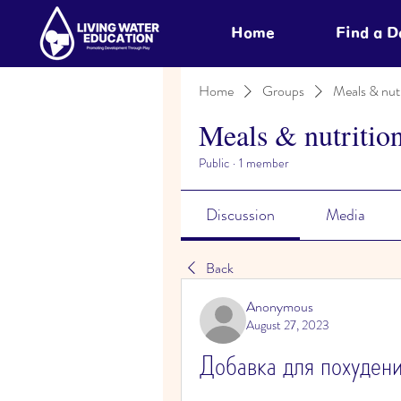
Home
Find a 
Home
Groups
Meals & nutr
Meals & nutritio
Public
·
1 member
Discussion
Media
Back
Anonymous
August 27, 2023
Добавка для похуден