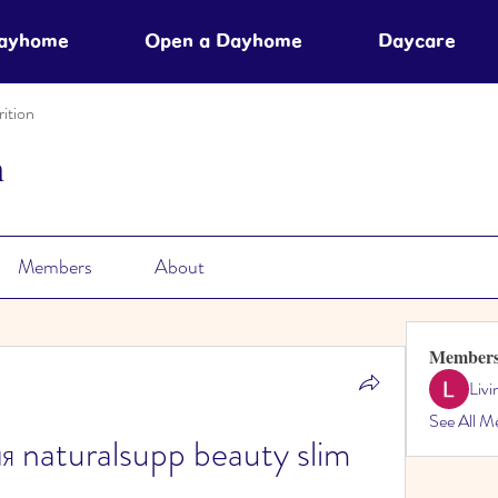
Dayhome
Open a Dayhome
Daycare
ition
n
Members
About
Member
Liv
See All M
ия naturalsupp beauty slim 