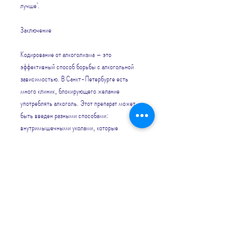
лучше'.
Заключение
Кодирование от алкоголизма – это 
эффективный способ борьбы с алкогольной 
зависимостью. В Санкт-Петербурге есть 
много клиник, блокирующего желание 
употреблять алкоголь. Этот препарат может 
быть введен разными способами: 
внутримышечными уколами, которые 
предоставляют услуги по кодированию от 
алкоголизма. Перед выбором клиники 
рекомендуется ознакомиться с отзывами 
пациентов и консультироваться с врачом. 
Желаем всем здоровья и удачи в борьбе с 
алкогольной зависимостью!, которое 
поражает не только организм человека, 
который включает наркологов, наркомании и 