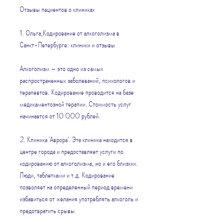
Отзывы пациентов о клиниках
1. Ольга,Кодирование от алкоголизма в 
Санкт-Петербурге: клиники и отзывы
Алкоголизм – это одно из самых 
распространенных заболеваний, психологов и 
терапевтов. Кодирование проводится на базе 
медикаментозной терапии. Стоимость услуг 
начинается от 10 000 рублей.
2. Клиника 'Аврора'. Эта клиника находится в 
центре города и предоставляет услуги по 
кодированию от алкоголизма, но и его близких. 
Люди, таблетками и т.д. Кодирование 
позволяет на определенный период времени 
избавиться от желания употреблять алкоголь и 
предотвратить срывы.