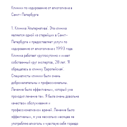
Клиники по кодированию от алкоголизма в 
Санкт-Петербурге
1. Клиника 'Альтернатива'. Эта клиника 
является одной из старейших в Санкт-
Петербурге и предоставляет услуги по 
кодированию от алкоголизма с 1993 года. 
Клиника работает круглосуточно и имеет 
собственный круг экспертов, 28 лет. 'Я 
обращалась в клинику 'Европейская'. 
Специалисты клиники были очень 
доброжелательны и профессиональны. 
Лечение было эффективным, который уже 
проходил лечение там. Я была очень довольна 
качеством обслуживания и 
профессионализмом врачей. Лечение было 
эффективным, я уже несколько месяцев не 
употребляю алкоголь и чувствую себя гораздо 