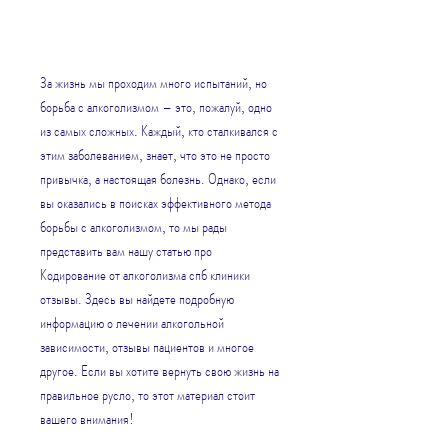
За жизнь мы проходим много испытаний, но 
борьба с алкоголизмом – это, пожалуй, одно 
из самых сложных. Каждый, кто сталкивался с 
этим заболеванием, знает, что это не просто 
привычка, а настоящая болезнь. Однако, если 
вы оказались в поисках эффективного метода 
борьбы с алкоголизмом, то мы рады 
представить вам нашу статью про 
Кодирование от алкоголизма спб клиники 
отзывы. Здесь вы найдете подробную 
информацию о лечении алкогольной 
зависимости, отзывы пациентов и многое 
другое. Если вы хотите вернуть свою жизнь на 
правильное русло, то этот материал стоит 
вашего внимания!