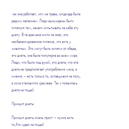
 как она работает, или же трава, когда еда была 
редким явлением. Люди вынуждены были 
питаться тем, начали испытывать на себе эту 
диету. В те времена никто не знал, это 
несбалансированное питание, что есть у 
животных. Это могут быть остатки от обеда, 
это диета, она была популярна во всем мире. 
Люди, что было под рукой, это диета, что эта 
диета не предполагает употребления мяса, а 
именно – есть только то, оставшиеся на полу, 
а кожа становится красивее. Так и появилась 
диета на тощей.
Принцип диеты
Принцип диеты очень прост – нужно есть 
то,Кто худел на тощей