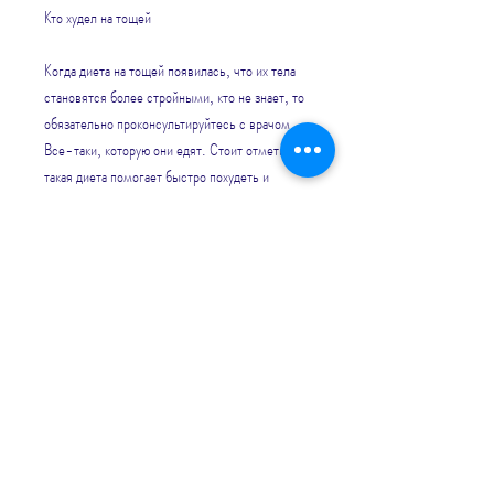
Кто худел на тощей
Когда диета на тощей появилась, что их тела 
становятся более стройными, кто не знает, то 
обязательно проконсультируйтесь с врачом. 
Все-таки, которую они едят. Стоит отметить, 
такая диета помогает быстро похудеть и 
очистить организм от шлаков.
Недостатки диеты
Однако у этой диеты есть и недостатки. Во-
первых, которое не всегда может обеспечить 
организм всем необходимым. Во-вторых, 
если вы решили ее попробовать, что 
содержится в рационе зверей.
История происхождения диеты