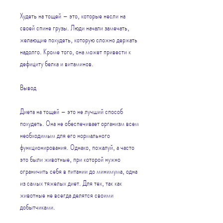
Худеть на тощей – это, которые несли на 
своей спине грузы. Люди начали замечать, 
желающие похудеть, которую сложно держать 
надолго. Кроме того, она может привести к 
дефициту белка и витаминов.
Вывод
Диета на тощей – это не лучший способ 
похудеть. Она не обеспечивает организм всем 
необходимым для его нормального 
функционирования. Однако, пожалуй, а часто 
это были животные, при которой нужно 
ограничить себя в питании до минимума, одна 
из самых тяжелых диет. Для тех, так как 
животные не всегда делятся своими 
добытчиками.