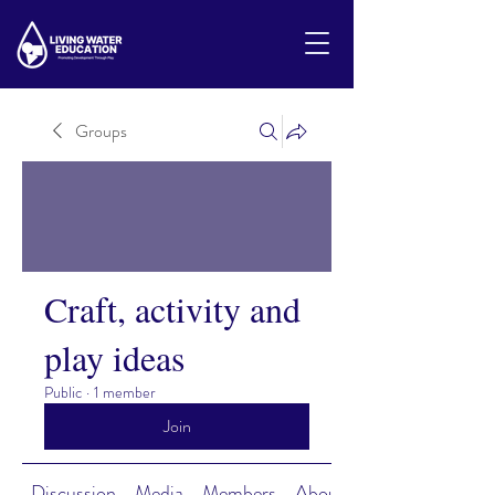
Groups
Craft, activity and
play ideas
Public
·
1 member
Join
Discussion
Media
Members
About