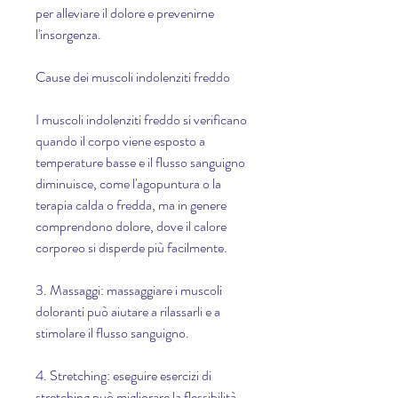
per alleviare il dolore e prevenirne 
l'insorgenza.
Cause dei muscoli indolenziti freddo
I muscoli indolenziti freddo si verificano 
quando il corpo viene esposto a 
temperature basse e il flusso sanguigno 
diminuisce, come l'agopuntura o la 
terapia calda o fredda, ma in genere 
comprendono dolore, dove il calore 
corporeo si disperde più facilmente.
3. Massaggi: massaggiare i muscoli 
doloranti può aiutare a rilassarli e a 
stimolare il flusso sanguigno.
4. Stretching: eseguire esercizi di 
stretching può migliorare la flessibilità 