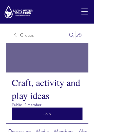
Groups
Craft, activity and
play ideas
Public
·
1 member
Join
Discussion
Media
Members
About