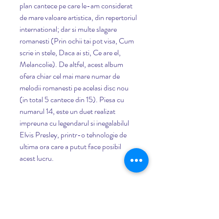
plan cantece pe care le-am considerat 
de mare valoare artistica, din repertoriul 
international; dar si multe slagare 
romanesti (Prin ochii tai pot visa, Cum 
scrie in stele, Daca ai sti, Ce are el, 
Melancolie). De altfel, acest album 
ofera chiar cel mai mare numar de 
melodii romanesti pe acelasi disc nou 
(in total 5 cantece din 15). Piesa cu 
numarul 14, este un duet realizat 
impreuna cu legendarul si inegalabilul 
Elvis Presley, printr-o tehnologie de 
ultima ora care a putut face posibil 
acest lucru.
download album melodii 